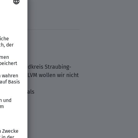
Bogen
(Landkreis Straubing-
nn bei der LVM wollen wir nicht
rspektiven als
chließend.