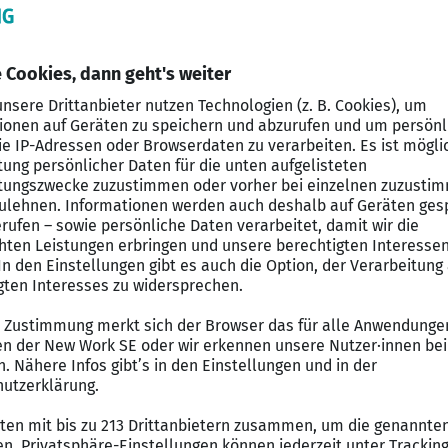
erung
riere mit der LVM
rsicherungsagentur suchen wir an unserem Standort in
e, die sich und ihr Team nach vorne bringen wollen. De
llen zusammen weiter wachsen.
rientierten Persönlichkeiten bieten wir sehr gute Pe
urassistent (m/w/d)
in Teilzeit.
äftsvorfälle im täglichen Privatkundengeschäft fallabs