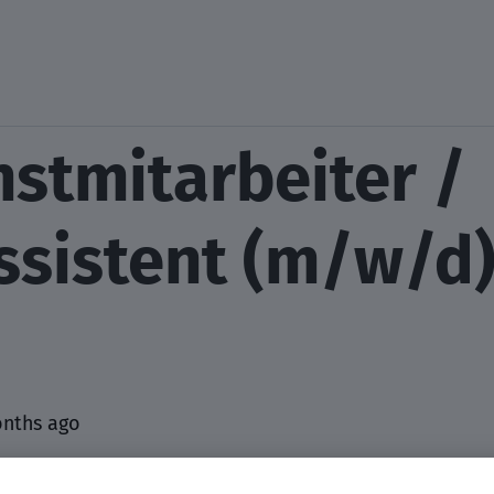
stmitarbeiter /
sistent (m/w/d)
onths ago