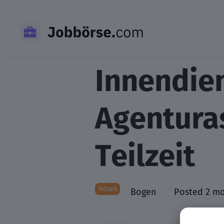
Skip
to
content
Innendien
Agenturas
Teilzeit
Teilzeit
Bogen
Posted 2 m