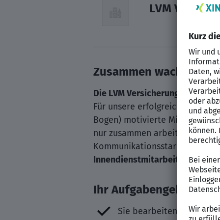
LVM Versich
Zusammen wachsen: Kar
Die LVM Versicherung
Für unsere erfolgreiche LVM-Ve
Bogen) motivierte Mitarbeitend
nur zusammen arbeiten, wir wo
Kommunikationsstarken, kundeno
Innendienstmitarbeiter / Agent
Ihr Aufgabengebiet
Sie bearbeiten alle Gesch