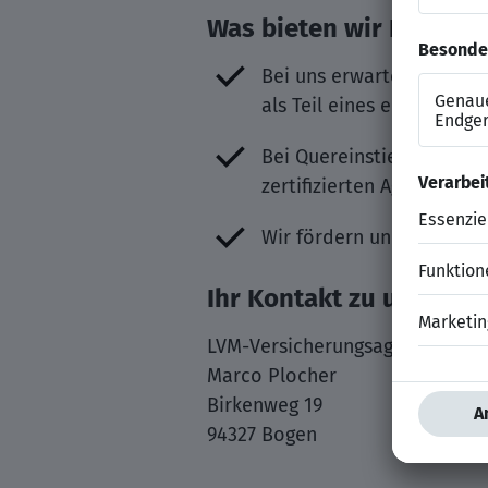
Was bieten wir Ihnen?
Bei uns erwartet Sie ein
als Teil eines erfolgreich
Bei Quereinstieg: In der
zertifizierten Agenturass
Wir fördern und unterst
Ihr Kontakt zu uns
LVM-Versicherungsagentur Mar
Marco Plocher
Birkenweg 19
94327 Bogen