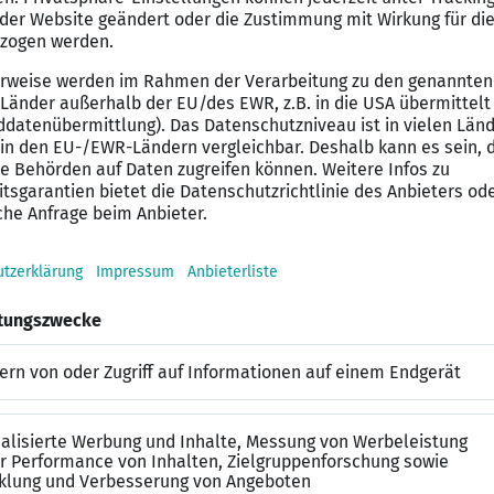
ändig Verträge.
ereiten diese vor- und arbeiten sie nach.
ergreifend Versicherungsprodukte.
 Büroaufgaben.
ufmann/-frau oder Versicherungsfachmann/-frau oder v
ische Berufsausbildung.
ner Innendiensttätigkeit in einem zukunftsorientierten 
nd haben Freude am Umgang mit Menschen.