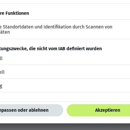
 Angestelltenvertrag mit attraktiven Gehaltskomponent
en Teams.
 Einarbeitungsphase durchlaufen Sie entweder die Ausbi
istenz oder sind bereit, sich als Versicherungsfachmann/
ützen Ihr Engagement durch bedarfsgerechte Weiterbil
co Plocher