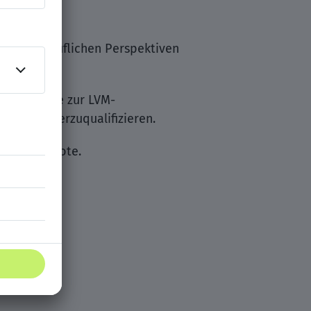
en und beruflichen Perspektiven
ldungsreihe zur LVM-
-frau weiterzuqualifizieren.
dungsangebote.