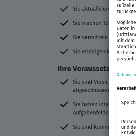
Sie aktualisieren eigenst
Sie machen Termine und b
Sie vermitteln spartenüb
Sie erledigen klassische
Ihre Voraussetzungen
Sie sind Versicherungska
abgeschlossene kaufmänn
Sie haben Interesse an ei
Aufgabenfeldern.
Sie sind kommunikativ u