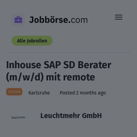
Skip
to
content
Alle Jobrollen
Inhouse SAP SD Berater
(m/w/d) mit remote
Vollzeit
Karlsruhe
Posted 2 months ago
Leuchtmehr GmbH