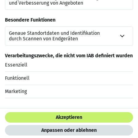
zur Verfügung:
carolin.wolz@leuchtmehr.de
+49 7151 250 4611
Jetzt bewerben
Datenschutzerklärung
Impressum
HTML Sitemap