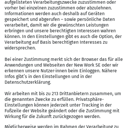
Das sind Ihre Benefits bei diesem
SAP Job
Spannende SAP S/4HANA Sales Aufgaben und
Teilprojektleitung
Festes Weiterbildungsbudget für jeden
Mitarbeitenden
Eine familiäre, internationale und innovative
Unternehmenskultur
Eine gute Work-Life Balancedurch eine
40
Stundenwoche mit Zeiterfassung
und
Gleitzeitkonto
40% mobiles Arbeiten bzw. 2 Tage Home Office