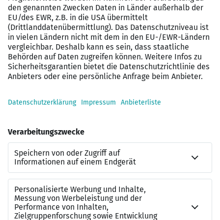
Bis zu
85.000 EUR Jahresgehalt
, je nach
bisheriger SAP SD Expertise
Parkplätze
JobRad
Fitnessangebote
Corporate Benefits
Ihre persönliche SAP-
Personalberaterin
Sollten Sie Rückfragen zu diesem SAP-Job haben, dann
steht Ihnen gerne
Carolin Wolz
vom
Leuchtmehr-Team