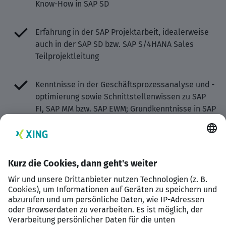
Know-How in SAP SD
Erfahrung in der SAP Projektarbeit, idealerweise
auch in der SAP SD bzw. SAP S/4HANA Sales
Teilprojektleitung
Kenntnisse in der Geschäftsprozessanalyse und -
optimierung sowie Schnittstellenwissen zu SAP
FI, SAP MM bzw. SAP EWM; Grundkenntnisse in SAP
ABAP wie Code lesen und debuggen
wünschenswert
SAP SD Beraterpersönlichkeit mit sehr guten
Deutsch- und fließenden Englischkenntnissen
sowie einer Hands-on Mentalität und einer
strukturierten Arbeitsweise