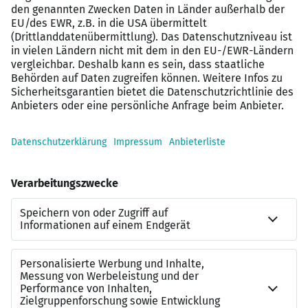
gerne das Team Bewerberservice telefonisch unterzur
Verf&uuml;gung.
Auf unserer Karriereseite k&ouml;nnen Sie sich ein
erstes Bild von der Stadt Regensburg als Arbeitgeber
machen sowie mehr zu unserem Bewerbungsprozess
erfahren.
Haben wir Ihr Interesse geweckt?
Dann freuen wir uns &uuml;ber Ihre Bewerbung
f&uuml;r die Stellen-Nr. 61-02:3868
mit vollst&auml;ndigen und aussagekr&auml;ftigen
Unterlagen &uuml;ber unser Online-Bewerberportal.
Ende der Bewerbungsfrist ist der 29.06.2026.