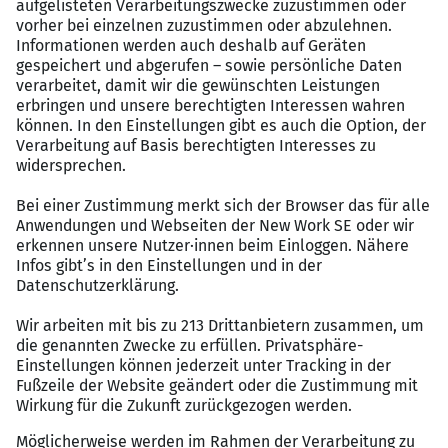
Gleichstellung aller Mitarbeitenden und bittet
ausdr&uuml;cklich alle Geschlechter um ihre
Bewerbung. Wir begr&uuml;&szlig;en die
Bewerbung aus allen Altersgruppen,
unabh&auml;ngig kultureller und sozialer
Herkunft, Nationalit&auml;t, Religion,
Weltanschauung und sexueller Orientierung.
Schwerbehinderte und gleichgestellte behinderte
Menschen werden bei im Wesentlichen gleicher
Eignung bevorzugt ber&uuml;cksichtigt.
Kontakt und Informationen
F&uuml;r inhaltliche Fragen steht Ihnen die Leiterin des
Amtes f&uuml;r Stadtplanung und Mobilit&auml;t, Frau
Tanja Flemmig, Tel., gerne zur Verf&uuml;gung.
F&uuml;r Fragen zum Bewerbungsverfahren steht Ihnen