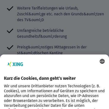
Weitere Tarifleistungen wie Urlaub,
Zuschl&auml;ge etc. nach den Grunds&auml;tzen
des TV&ouml;D
Umfangreiche betriebliche
Gesundheitsf&ouml;rderung
Preisg&uuml;nstiges Mittagessen in der
st&auml;dtischen Kantine
Zuschuss zum RVV-Jobticket oder zum
Deutschlandticket Job
Vielfalt sowie Chancengleichheit und
-gerechtigkeit ist die Grundlage
unserer Personalarbeit
Die Stadt Regensburg f&ouml;rdert aktiv die