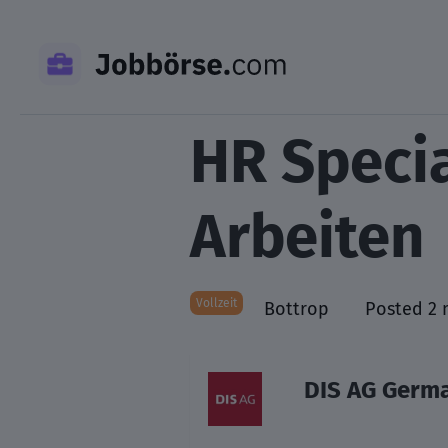
Skip
to
content
HR Specia
Arbeiten
Vollzeit
Bottrop
Posted 2 
DIS AG Germ