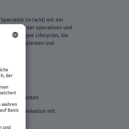
Specialist (m/w/d) mit der
bteilung bei der operativen und
ten Employee Lifecycles. Sie
gen zur effizienten und
um Austritt
anten Dokumenten
n und Kommunikation mit