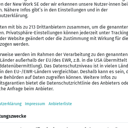
eitenden Lohn- und Gehaltsabrechnung
rbeitende und Führungskräfte in personalrelevanten F
rnen Partnern wie Krankenkassen, Behörden und Diens
kten sowie der Optimierung von Prozessen im Personal
ne kaufmännische Ausbildung, idealerweise mit Schwer
on
ffice sowie idealerweise Erfahrung mit HR-Software
e und diskrete Arbeitsweise
ionsfähigkeit und Serviceorientierung