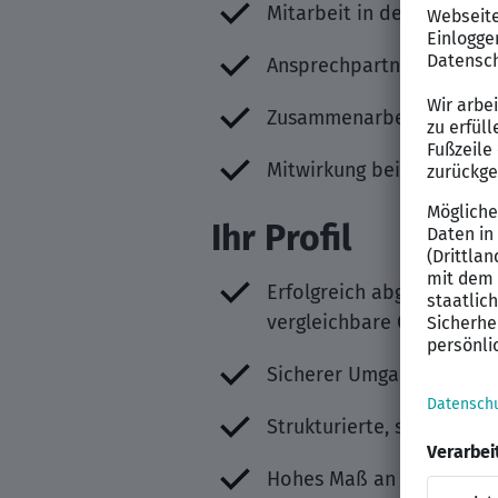
Mitarbeit in der vorber
Ansprechpartner für Mita
Zusammenarbeit mit exte
Mitwirkung bei HR-Proje
Ihr Profil
Erfolgreich abgeschlosse
vergleichbare Qualifikati
Sicherer Umgang mit MS O
Strukturierte, sorgfältig
Hohes Maß an Kommunikat