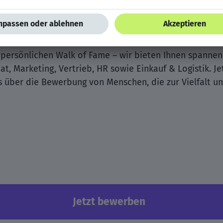
len, international ausgerichteten Unternehmensumfeld m
 persönlichen Walk of Fame – wir bieten Ihnen spanne
t, Marketing, Vertrieb, HR sowie Einkauf & Logistik. Je
ns über die Bewerbung von Menschen, die zur Vielfalt 
Jetzt bewerben