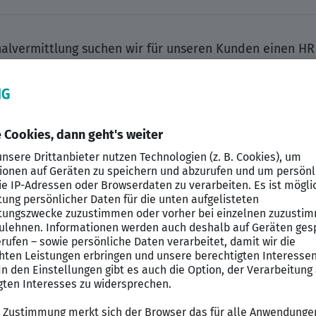
lvermittlung suchen wir für unseren Kunden einen HR 
en. In dieser Position unterstützen Sie die Personala
 und begleiten zentrale HR-Prozesse entlang des gesam
hperson für Mitarbeitende und Führungskräfte und tra
 der HR-Prozesse bei.
g personaladministrativer Vorgänge vom Eintritt bis z
erträgen, Bescheinigungen und weiteren personalrelev
ing-Prozess, insbesondere bei der Terminorganisatio