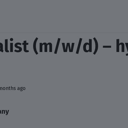
list (m/w/d) – h
months ago
any