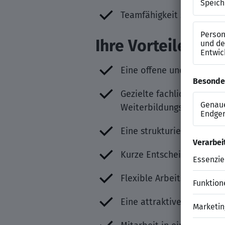
Teamfähigkeit sowie ein 
Ihre Vorteile
Eine offene und wertsch
Gezielte fachliche und p
Weiterbildungsmaßnahm
Eine strukturierte und so
Kurze Entscheidungswege
Flexible Arbeitszeiten u
Eine attraktive und leist