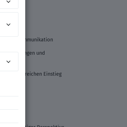
izierter Kommunikation
t an Schulungen und
inen erfolgreichen Einstieg
geschäft
gen