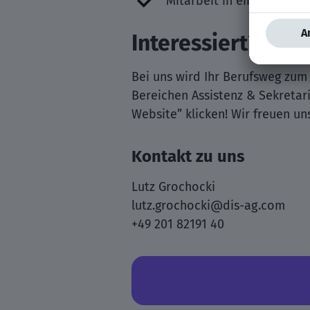
Mitarbeit in einem stabi
Interessiert?
Bei uns wird Ihr Berufsweg zum
Bereichen Assistenz & Sekretaria
Website” klicken! Wir freuen u
Kontakt zu uns
Lutz Grochocki
lutz.grochocki@dis-ag.com
+49 201 82191 40