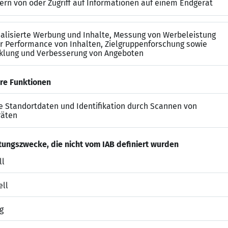
professionelles Auftreten
ätzende Unternehmenskultur mit direkter und unkompl
ersönliche Weiterentwicklung durch ein breites Angebo
en
rgfältige Einarbeitung mit persönlicher Begleitung für e
 sowie ein hohes Maß an Eigenverantwortung im Tages
nd die Möglichkeit zu mobilem Arbeiten
ungsgerechte Vergütung sowie zusätzliche Sozialleistun