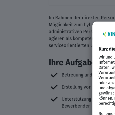
Im Rahmen der direkten Persona
Möglichkeit zum hybriden Arbeit
administrativen Personalarbeit
agieren als kompetente Ansprec
serviceorientierten Gestaltung
Ihre Aufgaben
Betreuung und Bearbeitun
Erstellung von Arbeitsv
Unterstützung im Recruit
Bewerbenden