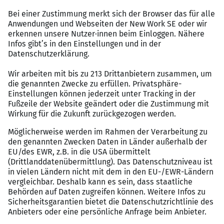
Bewerbungsprozess
Erstgespräch (online via Microsoft Teams, ca. 60
Minuten)
Austausch mit der fachlichen Führungskraft aus unserer
tschechischen Schwestergesellschaft sowie HR.
Im Fokus stehen deine fachlichen Skills,
Führungserfahrung und ein Überblick über die
Rahmenbedingungen bei Syskron/Krones.digital.
Zweitgespräch (vor Ort in Regensburg, ca. 90 Minuten)
Persönliches Kennenlernen mit der disziplinarischen
Bereichsleitung und erneut HR.
Über das Unternehmen
Your favourite drink? Regardless of what it is – it could
well be that it was manufactured with the aid of