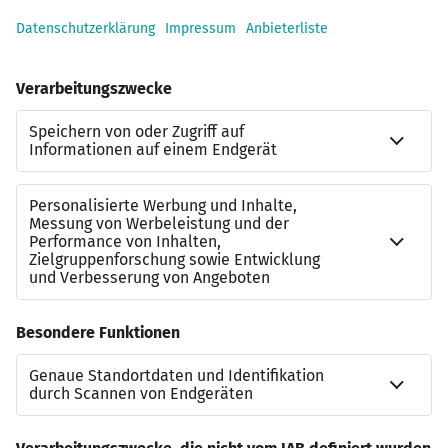
our
digitalization solutions
.
Why? Because Syskron GmbH is a proud part of
Krones.digital – an international community
of
technology enthusiasts
within the Krones Group. We
are all united by one great mission: to lead the
beverage and food industry into a
sustainable future
and to
optimize production
wherever there is still room
for improvement.
How do we achieve this? With people who are
passionate
about their ideas and want to
build
something big together
. With a managing director with
whom you are on first name terms. With creative
freedom and an inspiring working environment. And last
but not least: with really
wonderful people
.