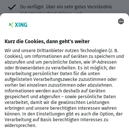
Du verfügst über ein sehr gutes Verständnis
industrieller Produktions‑ und
Automatisierungsumgebungen.
Du kennst globale Standards sowie skalierbare
Plattform‑ und Serienkonzepte.
Du hast Erfahrung im Umgang mit
Security‑Anforderungen in industriellen
Produkten, Systemen und Plattformen.
Du bist sicher im Management komplexer,
bereichs‑ und organisationsübergreifender
Themen.
Du überzeugst durch klare Entscheidungs‑ und
Kommunikationsstärke sowie eine strukturierte,
realistische und lösungsorientierte Arbeitsweise.