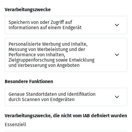
weitere Informationen erhalten Sie
bei
Patrizio Lanzillotta
Recruiter bei LehrCare
0171 441 64 07
p.lanzillotta@lehrcare.de
https://www.lehrcare.de/job/gesamtschulleiter-m-w-d-
5407/
Jetzt bewerben