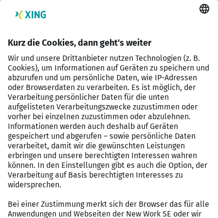
langjährige Unterrichtserfahrung und mindestens
erste Leitungserfahrung,
Personalführungskompetenz und einen
teamorientierten Leitungsstil,
Kenntnisse und Erfahrungen in der Entwicklung
von Curricula, Qualitätsmanagement und
Schulentwicklung,
Aufgeschlossenheit gegenüber dem Schulkonzept
und Offenheit für neue pädagogische Ansätze,
eine Politik der “offenen Tür” im Hinblick auf alle
an der Schule Beteiligten.
Die Schule bietet Ihnen
eine unbefristete Festanstellung in Vollzeit,