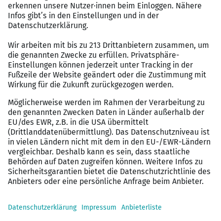
eine Ihrer Position angemessene attraktive
Vergütung zzgl. betrieblicher Altersvorsorge,
Deutschlandticket, kostenfreiem Mittagessen
und, bei Verfügbarkeit und Bedarf, ermäßigter
Plätze für eigene Kinder,
ein vielseitiges Aufgabengebiet mit großer
Gestaltungsfreiheit,
eine angesehene, etablierte Schule mit
familiärem Charakter und guter Ausstattung,
ein einzigartiges humanistisches Konzept, das auf
individuelle und ganzheitliche Förderung setzt
und zugleich leistungsbezogen ist,
Unterstützung und Entlastung durch eine
effektive Verwaltung und die Geschäftsführung.