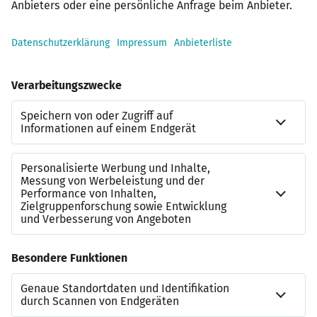
Verantwortung – stehen wir fest an der Seite unserer
Pflegebedürftigen und gehen auf ihre individuellen
Bedürfnisse ein. Wir fördern Innovationen, um Menschen
präventive Lösungen sowie kontinuierliche
Unterstützung zu bieten. Die Korian Deutschland GmbH
betreibt rund 220 Einrichtungen sowie 23 ambulante
Dienste deutschlandweit und ist Teil der europäischen
Clariane Familie, dem führenden europäischen Anbieter
in den Bereichen Pflege, medizinische Versorgung und
Betreuung zu Hause, für Menschen, die auf Hilfe
angewiesen sind.
Für unser Engagement wurden wir 2026 zum 6. Mal in
Folge mit dem renommierten TOP EMPLOYER Siegel
ausgezeichnet – als erstes Unternehmen der
Pflegebranche in Deutschland. Erfahre, welche
beruflichen Möglichkeiten noch auf dich warten, und
werde Teil unserer großen Community.