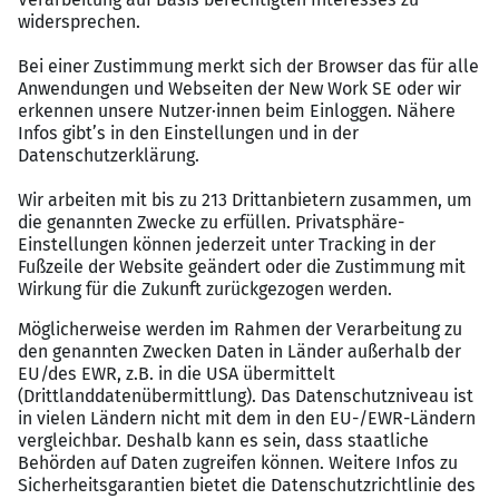
30 Tage Urlaub + großzügige Sonderurlaubstage
5-Tage Woche mit flexibler, frühzeitiger
Dienstplanung
Schwerbehinderte Bewerberinnen und Bewerber
werden bei gleicher Eignung besonders
berücksichtigt
Das klingt ganz nach Dir? Dann bewirb Dich in wenigen
Schritten online. Wir freuen uns auf Deine Bewerbung!
“Jeden in Zeiten der Verletzlichkeit in seiner
Einzigartigkeit achten.” Das ist die zentrale Aufgabe, der
die rund 22.000 Mitarbeiter:innen der Korian
Deutschland GmbH täglich nachgehen. Verbunden durch
gemeinsame Werte – Vertrauen, Initiative und