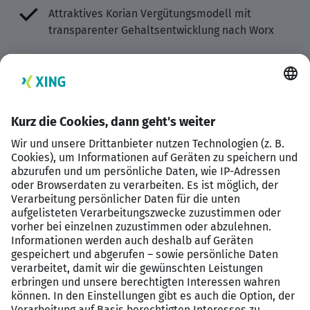
Attraktives Korian Vergütungsmodell mit
transparenter Gehaltsentwicklung nach Worx
Treueprämien, Zeitzuschläge über
Branchendurchschnitt, faire
Qualifikationszulagen, Firmenjubiläumsprämien
Umfangreiches Mitarbeiterwerbungsprogramm
mit attraktiven Konditionen
Mitarbeiterrabatte bei vielen Partnern
Korian Job Bike
Korian-Benefit-Card für besondere Leistungen
Humanoo Gesundheits-App
Betriebliche Altersvorsorge und
Berufsunfähigkeitsversicherung