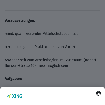
Voraussetzungen:
mind. qualifizierender Mittelschulabschluss
berufsbezogenes Praktikum ist von Vorteil
Anwesenheit zum Arbeitsbeginn im Gartenamt (Robert-
Bunsen-Straße 10) muss möglich sein
Aufgaben:
Anzucht und Kultivierung blühender Beetpflanzen sowie
Grünpflanzen und Schnittblumen im Gewächshaus und
Freiland