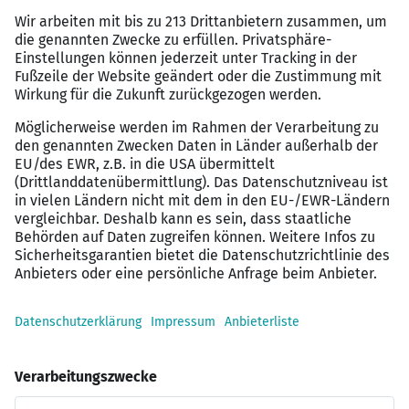
jeweils im Wochenwechsel ein bzw. zwei Tage
allgemeinbildende und berufsbezogene Fächer (z. B.
Pflanzenkunde, Fachrechnen)
Überbetriebliche Ausbildung:
Zwei einwöchige Technik-Lehrgänge in Bayreuth
Betriebliche Ausbildung:
im Gartenamt der Stadt Würzburg
wöchentliche Arbeitszeit von 39 Stunden