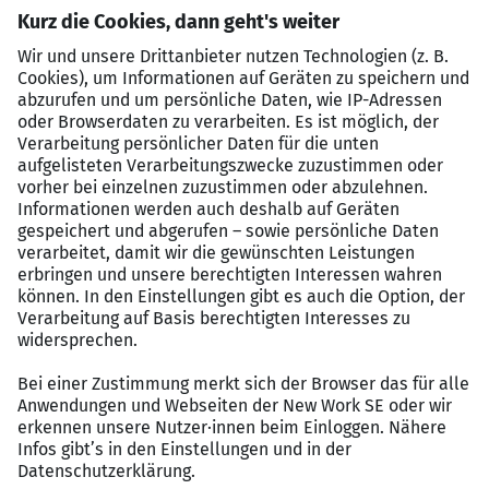
Umtopfen
Bekämpfung von Schädlingen
Düngen und Bewässern
Dauer, Gliederung:
die Ausbildung dauert 3 Jahre, beginnt am 1. September
und ist in schulische und praktische Abschnitte
gegliedert
Schulische Ausbildung:
Berufsschulunterricht in Ochsenfurt