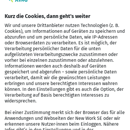
Anforderungsprofil
A successful Finanzplaner (m/w/d) should have:
Abgeschlossenes Studium oder Ausbildung im
Bereich Banking & Financial Services oder
vergleichbare Qualifikation.
Fundierte Kenntnisse in Finanzplanung und -
analyse.
Erfahrung im Umgang mit Finanzprodukten und -
strategien.
Fähigkeit, komplexe Zusammenhänge klar zu
kommunizieren.
Strukturierte und lösungsorientierte
Arbeitsweise.