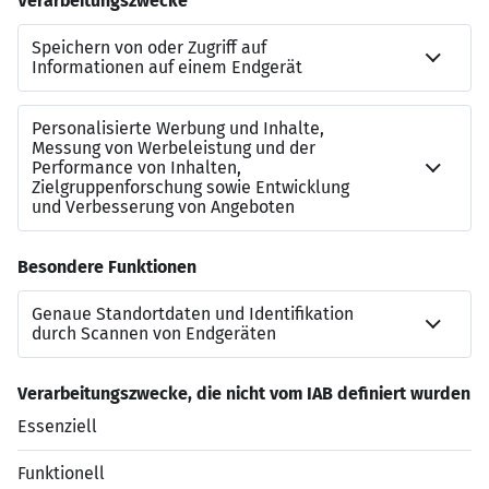
Kontakt
Silas Bauer
Referenznummer
JN-062026-7034649
Beraterkontakt
+49711722317021
Jetzt bewerben