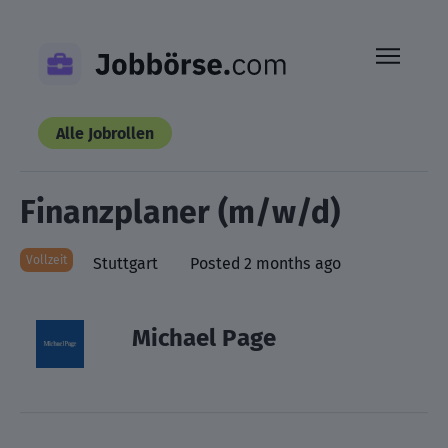
Skip
to
content
Alle Jobrollen
Finanzplaner (m/w/d)
Vollzeit
Stuttgart
Posted 2 months ago
Michael Page