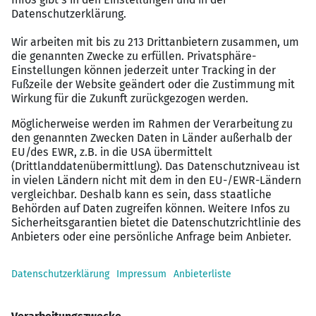
Interesse an der Weiterentwicklung im Bereich
Banking & Financial Services.
Vergütungspaket
Festanstellung mit langfristiger Perspektive.
Arbeitsort ausschließlich vor Ort in Stuttgart.
Professionelle und unterstützende
Unternehmenskultur.
Möglichkeiten zur fachlichen und persönlichen
Weiterentwicklung.
Wenn Sie bereit sind, Ihre Karriere als Finanzplaner
(m/w/d) im Bereich Banking & Financial Services in
Stuttgart voranzutreiben, freuen wir uns auf Ihre
Bewerbung!