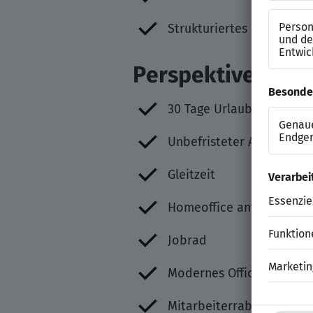
Strukturiertes und vera
Perspektiven
30 Tage Urlaub
Unbefristeter Arbeitsvert
Gleitzeit
Homeoffice anteilig mögli
Jobrad
Modernes Office
Mitarbeiterrabatte