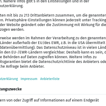
 Geschäftsvorfälle
ur von Konten
lung der Monats-, Quartals- und Jahresabschlüsse nach 
ungen
ische Ausbildung
2 Jahre Berufserfahrung in der Buchhaltung
isse
S Office sowie einer gängigen Buchhaltungssoftware