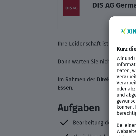
DIS AG Germ
Ihre Leidenschaft ist die Fina
Dann warten Sie nicht länger u
Im Rahmen der
Direktvermittl
Essen.
Aufgaben
Bearbeitung der Debitor