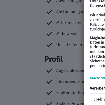
Abwicklung der laufenden
Abstimmung und Korrekt
Mitarbeit bei der Erstel
Mahnwesen
Umsatzsteuervoranmeld
Profil
Abgeschlossene kaufmänn
Idealerweise mindestens 
Fließende Deutschkenntn
Sichere Anwendung von M