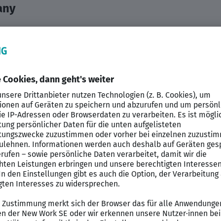
any
nzbuchhaltung und Sie wünschen sich zeitnah eine neue 
nd bewerben Sie sich noch heute!
ung
suchen wir für einen unserer Kunden einen Finanzb
en- sowie Kreditorenbuchhaltung