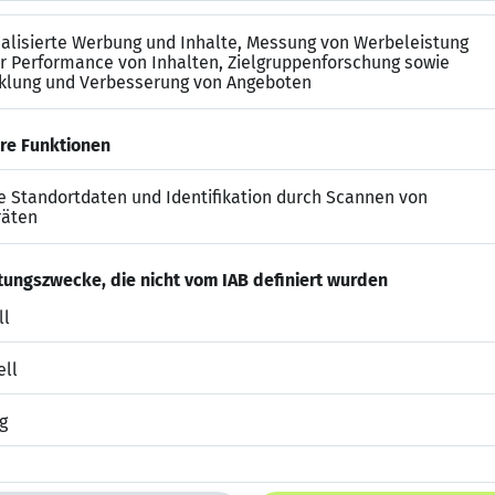
ntwortungsbewusstes Arbeiten
rag
ch (bis zu 2 Tage)