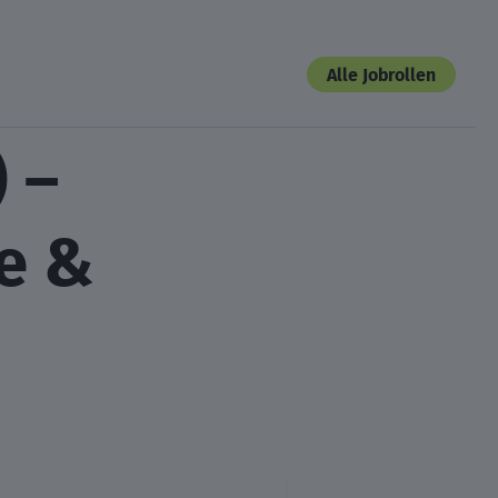
Alle Jobrollen
 –
e &