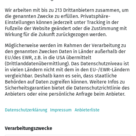
Strukturierte Arbeitsweise sowie Hands-On-
Mentalität
Fließende Deutsch-Kenntnisse
Perspektiven
Gleitzeit (6-9 Uhr)
Homeoffice anteilig möglich
Parkplätze vorhanden
Attraktives Gehaltspaket
Jobrad
Mitarbeiterparkplätze