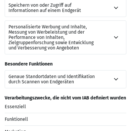
Interessiert?
Der Masterplan für Ihre Karriere: Wir finden genau den
Job, der zu Ihnen passt. Jetzt auf “Direkt bewerben”
klicken!
Kontakt zu uns
Frau Jiyan Celil
karriere.essen-finance@dis-ag.com
+49 201 82191 14
Jetzt bewerben