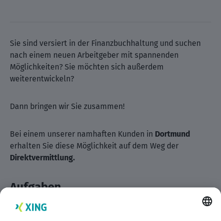
Sie sind versiert in der Finanzbuchhaltung und suchen
nach einem neuen Arbeitgeber mit spannenden
Möglichkeiten? Sie möchten sich außerdem
weiterentwickeln?
Dann bringen wir Sie zusammen!
Bei einem unserer namhaften Kunden in
Dortmund
erhalten Sie diese Möglichkeit auf dem Weg der
Direktvermittlung.
Aufgaben
Bearbeitung der laufenden Geschäftsvorfälle