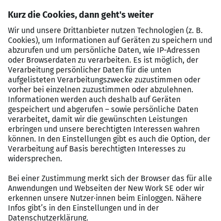
Durchführung des Zahllaufs
Kreditoren-, Debitoren- und
Sachkontenbuchhaltung
Erstellung der Umsatzsteuervoranmeldungen
Unterstützung bei den Monats- und
Jahresabschlüssen nach HGB
Profil
Abgeschlossene kaufmännische Ausbildung
Mindestens 2 Jahre Berufserfahrung im oben
genannten Bereich
Kenntnisse im Umgang mit einem gängigen ERP-
System wünschenswert