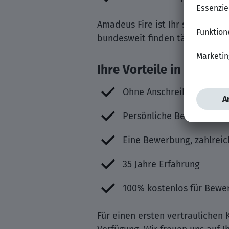
Amadeus Fire ist Ihr spezialisi
bundesweit finden täglich Fach
Ihre Vorteile in der Z
Ohne Anschreiben einfa
Persönliche Betreuung u
Eine Bewerbung, zahlreic
35 Jahre Erfahrung
100% kostenlos für Bewe
Für einen ersten vertraulichen