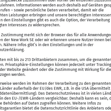
g-Projekten inklusive Systemumstellungen
hrung bei wirtschaftlichen Fragestellungen
preisthemen und Dokumentation
g bereichsübergreifender Projekte
ting, Analysen und Ableitung von Abweichungen
tplanung und Forecast-Prozessen
ntrolling- und Reportingstrukturen
nes wirtschaftswissenschaftliches Studium oder ein ver