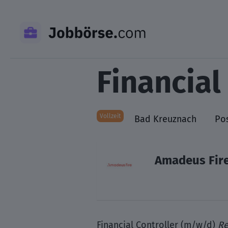
Skip
to
content
Financial
Vollzeit
Bad Kreuznach
Po
Amadeus Fir
Financial Controller (m/w/d)
Re