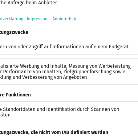
ng im Financial Controlling
 dem MS Office-Paket
, insbesondere den Modulen SAP/R3 und S4/HANA
en und hohe Zahlenaffinität
mittlung, (35 Stunden/Woche)
ndustrie
nal/Experienced
s 85.000 EUR/Jahr