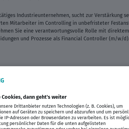
tätiges Industrieunternehmen, sucht zur Verstärkung s
ten Mitarbeiter im Controlling in unbefristeter Festans
men Sie eine verantwortungsvolle Rolle mit direktem 
eidungen und Prozesse als Financial Controller (m/w/d)
 Arbeiten
ge
öglichkeiten