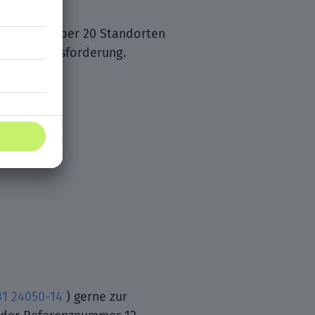
ereich. An über 20 Standorten
liche Herausforderung.
31 24050-14
) gerne zur