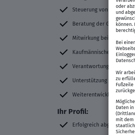
Steuerung von Controllin
Beratung der Geschäftsfü
Mitwirkung bei Transfer
Kaufmännische Begleitun
Verantwortung für Repor
Unterstützung von Budge
Weiterentwicklung von Co
Ihr Profil:
Erfolgreich abgeschlosse