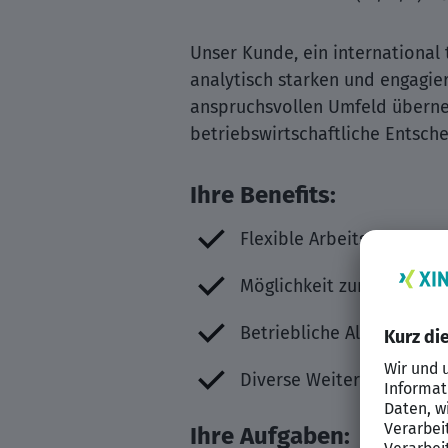
Unser Kunde, ein international 
analytisch starken und engagier
anspruchsvollen Umfeld überneh
betriebswirtschaftliche Entsch
Ihre Benefits:
Flexible Arbeitszeiten
Möglichkeit zum Mobilen
Betriebliche Altersvorsor
Diverse Weiterbildungsm
Ihre Aufgaben: