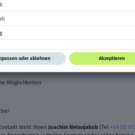
erter Personaldienstleister im kaufmännischen und IT-B
- und Führungskräfte mit unserer Hilfe eine neue beruf
usammenarbeit mit Amadeus Fire:
ch bewerben
nd Coaching
he Möglichkeiten
rber
 Kontakt steht Ihnen
Joachim Netenjakob
(Tel
+49 (0) 61