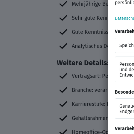
Mehrjährige Berufserfahru
Sehr gute Kenntnisse mit
Gute Kenntnisse mit SAP
Analytisches Denkvermög
Weitere Details:
Vertragsart: Personalver
Branche: verarbeitende I
Karrierestufe: Professio
Gehaltsrahmen: 75.000 bi
Homeoffice-Option