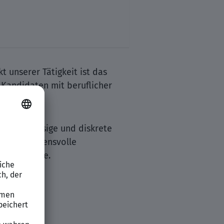
 unserer Tätigkeit ist das
Kandidaten mit beruflicher
en.
e zuverlässige und diskrete
die vertrauensvolle
äudeservice.