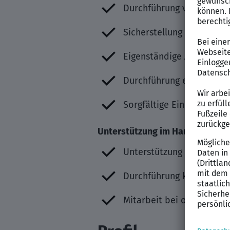
Durchführung von Fahrte
Sicherstellung eines jed
Eigenständige Abstimmun
Durchführung einfacher W
Sorgfältige Einhaltung al
Unterstützung im Haus (ergänz
Unterstützung bei allgem
Durchführung kleinerer 
Mitarbeit bei organisato