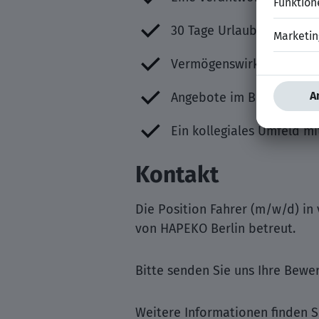
30 Tage Urlaub
Vermögenswirksame Leis
Angebote im Bereich Gesu
Ein kollegiales Umfeld m
Kontakt
Die Position Fahrer (m/w/d) in 
von HAPEKO Berlin betreut.
Bitte senden Sie uns Ihre Bew
Weitere Informationen finden S