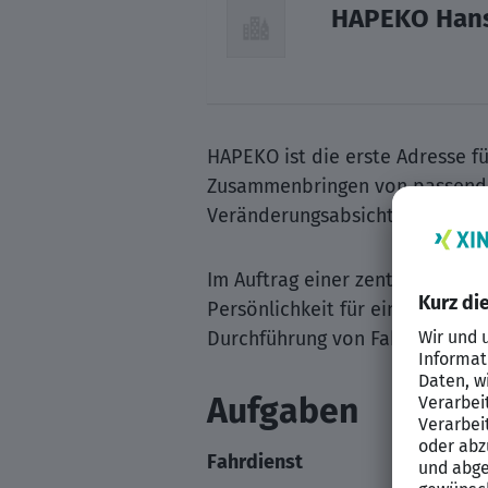
HAPEKO Hans
HAPEKO ist die erste Adresse fü
Zusammenbringen von passenden
Veränderungsabsicht. HAPEKO is
Im Auftrag einer zentralen Org
Persönlichkeit für eine Tätigke
Durchführung von Fahrten für d
Aufgaben
Fahrdienst