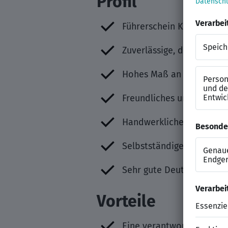
Profil
Führerschein Klasse B sow
Zuverlässige, diskrete u
Hohes Maß an Flexibilitä
Freundliches und verbind
Handwerkliches Geschick 
Selbstständige und struk
Sehr gute Deutschkenntn
Vorteile
Eine verantwortungsvolle