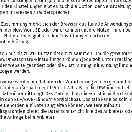
n im regionalen und überregionalen Umfeld
erzeit gepflegten und technisch einwandfreien Fahrzeug
g und Koordination der Fahrten
artungs- und Kontrolltätigkeiten
ler geltenden Verkehrs- und Sicherheitsvorschriften
end)
einen Hausmeistertätigkeiten
Reparaturen sowie Besorgungen
rischen und operativen Aufgaben im Tagesgeschäft