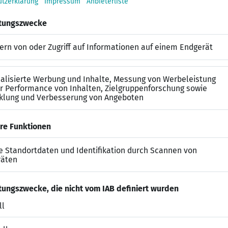
ie langjährige und sichere Fahrpraxis
nd verantwortungsbewusste Arbeitsweise
t und Bereitschaft zu wechselnden Einsatzzeiten
liches Auftreten
und Freude an praktischen Tätigkeiten
turierte Arbeitsweise
isse
 und vertrauensvolle Aufgabe in einem stabilen Umfel