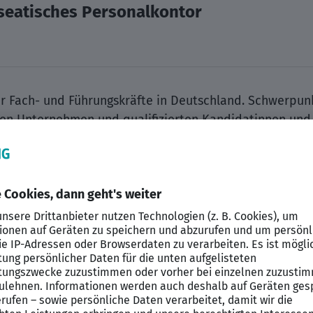
eatisches Personalkontor
r Fach- und Führungskräfte in Deutschland. Schwerpunkt
 Unternehmen und qualifizierten Kandidatinnen und 
t deutschlandweit mit mehr als 20 Standorten vertret
anisation suchen wir zum nächstmöglichen Zeitpunkt ein
it im Fahrdienst. Zu den Aufgaben zählen insbesondere 
ie Leitungsebene sowie ergänzende Tätigkeiten im Geb