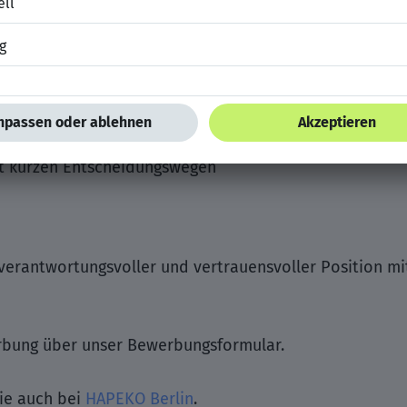
tungen
ndheit und Fitness
it kurzen Entscheidungswegen
verantwortungsvoller und vertrauensvoller Position mi
erbung über unser Bewerbungsformular.
ie auch bei
HAPEKO Berlin
.