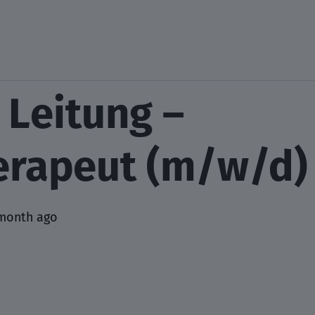
 Leitung –
erapeut (m/w/d)
month ago