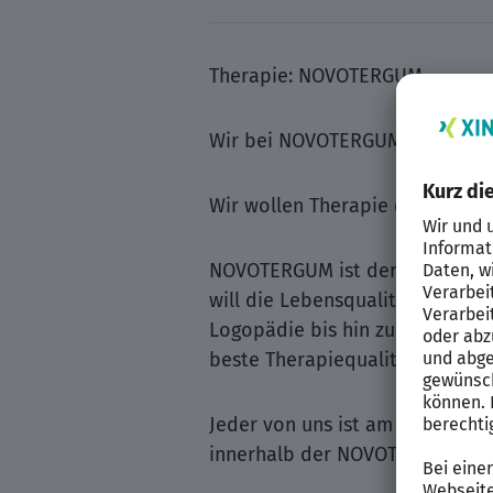
Therapie: NOVOTERGUM
Wir bei NOVOTERGUM haben ein
Wir wollen Therapie den Stelle
NOVOTERGUM ist der Spezialist
will die Lebensqualität der Pa
Logopädie bis hin zur Osteopat
beste Therapiequalität und mo
Jeder von uns ist am besten, we
innerhalb der NOVOTERGUM-Fam