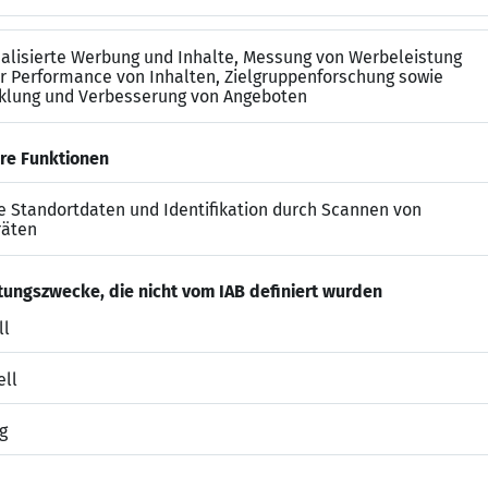
iequalität.
sene physiotherapeutische Ausbildung oder ein abgesc
rufserfahrung.
Zusatzqualifikationen MT.
ermögen und ein souveränes und sicheres Auftreten sind
und hast Lust ein Team fachlich zu führen.
eruf und bist motiviert ein Team therapeutisch zu füh