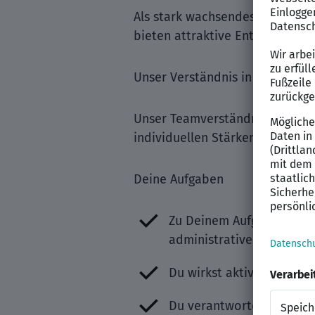
Als stark wachsendes Unternehm
bieten attraktive Entwicklungs
Unser Verständnis in der Zusa
Unser Teamverständnis ist von 
individuellen Stärken jedes Ei
Deine Aufgaben
Zu Deinem Aufgabengebiet
administrative Aufgaben.
Du wirkst aktiv an der 
Du verantwortest und füh