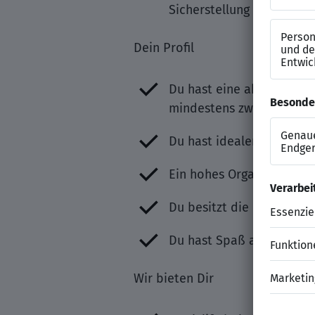
Sicherstellung der Therap
Dein Profil
Du hast eine abgeschlos
mindestens zwei Jahre Be
Du hast idealerweise die 
Ein hohes Organisationsv
Du besitzt die Fähigkeit 
Du hast Spaß an Deinem B
Wir bieten Dir