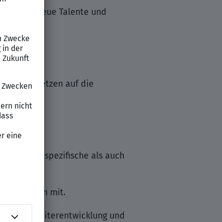
 Raum für neue Talente und
falt und setzen auf die
 fachlich spezifische als auch
iekonzepten mit.
 für die Weiterentwicklung und