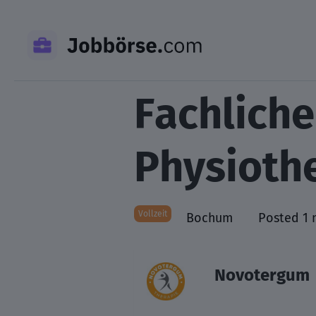
Skip
to
content
Fachliche
Physioth
Vollzeit
Bochum
Posted 1 
Novotergum