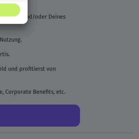
n zu 100% und/oder Deines
 Nutzung.
tis.
ld und profitierst von
e, Corporate Benefits, etc.