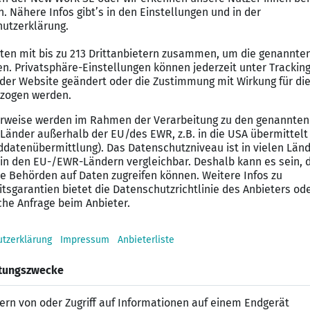
en erweitern wir unser Team kontinuierlich, schaffen
möglichkeiten.
mmenarbeit:
gegenseitiger Wertschätzung geprägt. Wir begrüßen Viel
nzelnen im Team.
 gehören, neben der Behandlung von Patienten, sowohl
Weiterentwicklung und Umsetzung von modernen Therap
rst das physiotherapeutische Team fachlich und sorgst