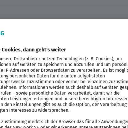
e gemeinsame Mission:
nwert geben, der ihr im Gesundheitswesen zusteht.
 für Therapie. Menschen leiden unter Schmerzen ode
tienten nachhaltig verbessern. Von der Physiotherapie
hie sind wir vor Ort und digital mit den Menschen in V
dernste Therapiekonzepte.
nn er einfach nur er selbst sein kann! Wir bieten indiv
ilie.