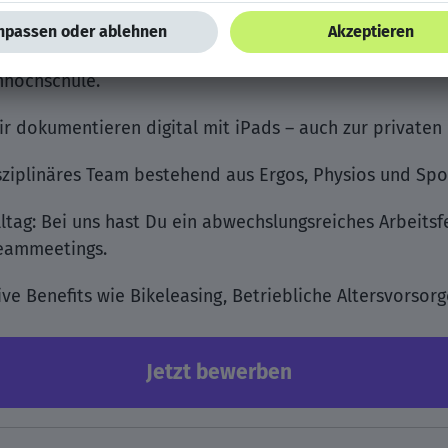
 Urlaubstage.
ldung: Wir übernehmen die Kosten Deiner Fortbildunge
nhochschule.
Wir dokumentieren digital mit iPads – auch zur privaten
sziplinäres Team bestehend aus Ergos, Physios und Spor
tag: Bei uns hast Du ein abwechslungsreiches Arbeitsfe
eammeetings.
ve Benefits wie Bikeleasing, Betriebliche Altersvorsorg
Jetzt bewerben