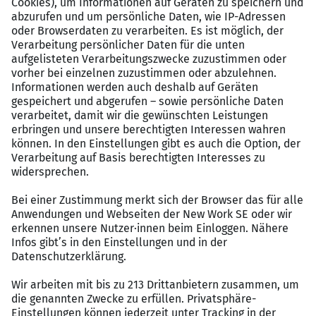
Attraktive Vergütung nach BAT-KF (9d), je nach
Arbeitsbereich Zulagen und Sonderzahlungen
31 Tage Erholung: 30 Tage Urlaub sowie ein
zusätzlicher freier Tag und zwei
Regenerationstage
Betriebliche Altersvorsorge über die KZVK mit
Arbeitgeberzuschuss
Zusätzliche finanzielle Leistungen wie
Ortszuschlag für Kindergeldbeziehende sowie
Zuschuss zum Krankengeld (abhängig von der
Beschäftigungsdauer)
Strukturiertes Onboarding mit zwei
Einführungstagen „Bausteine“ für einen
gelungenen Start