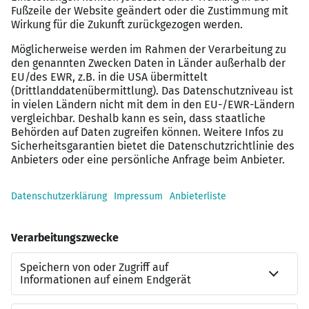
Wertschätzung im Arbeitsalltag durch
Begrüßungsgeschenk, Geburtstagsgutschein
sowie Prämien im Programm „Mitarbeitende
werben Mitarbeitende“
Mobilitäts- und Gesundheitsangebote wie JobRad,
EGYM Wellpass sowie ein Zuschuss zum
Deutschlandticket
Exklusive Mitarbeitenden-Vorteile über Corporate
Benefits sowie Vergünstigungen bei
verschiedenen Versicherungen z. B. bei KFZ-
Versicherungen
Fort- und Weiterbildungsmöglichkeiten über
unsere hauseigene Fortbildungs-Akademie
viele weitere Vorteile findest du auf unserer
Karriereseite