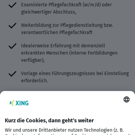
Examinierte Pflegefachkraft (w/m/d) oder
gleichwertiger Abschluss,
Weiterbildung zur Pflegedienstleitung bzw.
verantwortlichen Pflegefachkraft
Idealerweise Erfahrung mit demenziell
erkrankten Menschen (interne Fortbildungen
verfügbar),
Vorlage eines Führungszeugnisses bei Einstellung
erforderlich.
Unabhängig von deiner Konfession identifizierst du dich
mit dem Diakonischen Auftrag und gestaltest diesen
gerne mit.
Wir bieten: