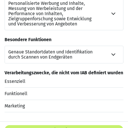
Frau Monika Franz
+49 251 7188-8780
bewerbung@brillux.de
Brillux GmbH & Co. KG
Weseler Straße 401
48163 Münster
http://www.brillux.de/arbeitgeber
Jetzt bewerben
Datenschutzerklärung
Impressum