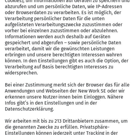
analytisches, lösungsorientiertes Vorgehen sowie
konstruktive Zusammenarbeit im Team
Arbeiten bei Brillux – unsere
Standards
Sicherheit
: unbefristete Festanstellung in einem
werteorientierten Familienunternehmen
Verantwortung:
hohe Eigenverantwortung und
Gestaltungsfreiheit im Arbeitsalltag
Mobilität:
Jobrad und Jobticket
Starke Partner:
unternehmenseigene Kita B-Kids,
Unterstützung in den Bereichen Eldercare,
Kinderbetreuung und psychosoziale Beratung in
Kooperation mit famPlus