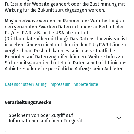
Extras:
Betriebsrestaurant, B-Vital – Zentrum für
Fitness und Physiotherapie, betriebliche
Altersvorsorge, Unfall- und
Krankenzusatzversicherung, Vorteilsportal
corporate benefits
Bereit für eine neue
Herausforderung?
Hör auf zu suchen. Wir sind hier.
Wir freuen uns auf Ihre Bewerbung als Fachkraft für
Arbeitssicherheit / SiFa (m/w/d) bei Brillux in Münster:
online oder per E-Mail an bewerbung@brillux.de
Gibt es offene Fragen? Wir haben die passenden
Antworten: