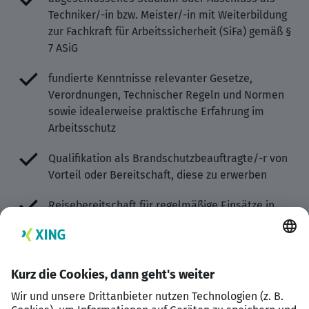
Techniker/-in bzw. Meister/-in mit Weiterbildung
zur Fachkraft für Arbeitssicherheit (SiFa) gemäß §
7 ASiG
fundierte Kenntnisse relevanter Gesetze,
Verordnungen, Technischer Regeln und Normen
sowie idealerweise praktische Erfahrung im
Arbeitsschutz
Qualifikation als Brandschutzbeauftragte/-r von
Vorteil oder Bereitschaft, diese zu erwerben
Reisebereitschaft für regelmäßige Einsätze in
Niederlassungen und Werken (ca. 50 %) sowie
Führerscheinklasse B
ausgeprägte Kommunikationsfähigkeit und hohe
Beratungskompetenz