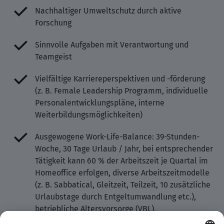
Nachhaltiger Umweltschutz durch aktive
Forschung
Sinnvolle Aufgaben mit Verantwortung und
Teamgeist
Vielfältige Karriereperspektiven und -förderung
(z. B. Female Leadership Programm, individuelle
Personalentwicklungspläne, interne
Weiterbildungsmöglichkeiten)
Ausgewogene Work-Life-Balance: 39-Stunden-
Woche, 30 Tage Urlaub / Jahr, bei entsprechender
Tätigkeit kann 60 % der Arbeitszeit je Quartal im
Homeoffice erfolgen, diverse Arbeitszeitmodelle
(z. B. Sabbatical, Gleitzeit, Teilzeit, 10 zusätzliche
Urlaubstage durch Entgeltumwandlung etc.),
betriebliche Altersvorsorge (VBL),
vermögenswirksame Leistungen (VWL), Zuschuss