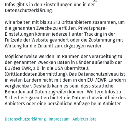
Haben Sie Fragen rund um die Anstellung bei den
Berliner Wasserbetrieben oder den Bewerbungsprozess?
Ihre Recruiterin Lisa Maria Soffke beantwortet gern Ihre
Fragen. E-Mail:
bewerbung@bwb.de
Bitte bewerben Sie sich mit Ihrem vollständigen
Bewerbungsprofil (Anschreiben, Lebenslauf, Zeugnisse
sowie ggf. Nachweis über Schwerbehinderung) bis zum
16.07.2026 unter Angabe der Job-ID über unsere
Karriereseite
.
Die Vorstellungsgespräche finden voraussichtlich ab KW
33 statt.
Menschen mit Behinderung werden bei gleicher
Eignung bevorzugt.
Da wir uns Chancengleichheit und die berufliche
Förderung von Frauen zum Ziel gesetzt haben,