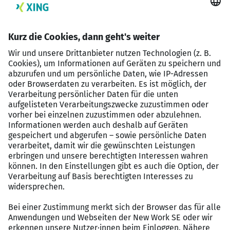
zum Deutschlandticket Job, Corporate Benefits
Mitarbeiterangebote, 39 Wochen
Entgeltfortzahlung im Krankheitsfall,
betriebliches Gesundheitsmanagement (u. a.
Fahrradleasing), Familienfreundlichkeit,
professionelle Mitarbeiter:innenberatung zu allen
Lebenslagen
Bezahlung
Wir bieten Ihnen eine Vergütung in der Entgeltgruppe 10
nach dem
Tarifvertrag Versorgungsbetriebe (TV-V)
an. Je
nach Vorliegen der persönlichen Voraussetzungen kann
eine Eingruppierung auch in eine niedrigere
Entgeltgruppe erfolgen.
Informationen zur Bewerbung