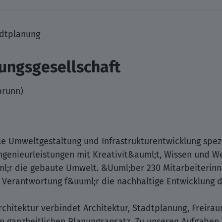
adtplanung
ungsgesellschaft
brunn)
le Umweltgestaltung und Infrastrukturentwicklung spezi
ngenieurleistungen mit Kreativit&auml;t, Wissen und We
l;r die gebaute Umwelt. &Uuml;ber 230 Mitarbeiterinn
erantwortung f&uuml;r die nachhaltige Entwicklung der
chitektur verbindet Architektur, Stadtplanung, Freir
m ganzheitlichen Planungsansatz. Zu unseren Aufgaben