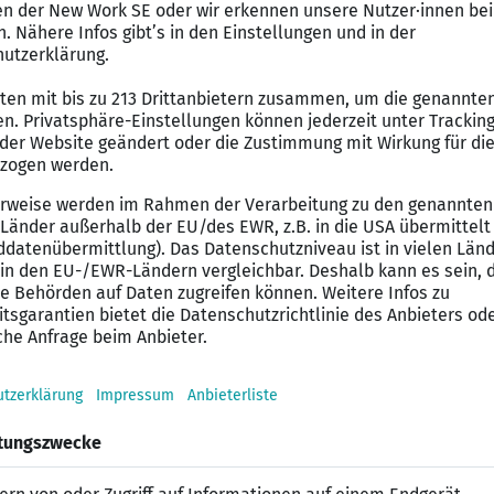
 f&uuml;r Kommunen, Beh&ouml;rden und die &Ouml;ffen
edarf
tegischen Weiterentwicklung unseres Leistungsportfolio
nen
banistik, Stadtplanung, Raumplanung, Architektur ode
 in der kommunalen Planung, idealerweise mit F&uuml;h
nd Planungsrecht (BauGB, BauNVO, PlanZV etc.)
on Beteiligungsprozessen und interdisziplin&auml;rer 
idealerweise StadtCAD) und g&auml;ngiger Planungssof
iterentwicklung in den Bereichen Stadtplanung, st&au