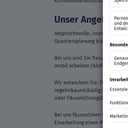
Kommunikationsst&auml;rke, Te
Unser Angebot
Anspruchsvolle, interdisziplin
Quartiersplanung bis hin zu tec
Bei uns sind Sie flexibel: Mit 
mobil arbeiten (&bdquo;Home-O
Wir entwickeln Sie: Durch die 
regelm&auml;&szlig;igen Mitarb
oder F&uuml;hrungslaufbahn.
Bei uns f&uuml;hlen Sie sich wo
Einarbeitung einen Paten zur Se