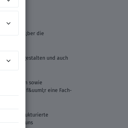
klung &uuml;ber die
ag flexibel gestalten und auch
ortbildungen sowie
rspektiven f&uuml;r eine Fach-
l;r die strukturierte
t sind bei uns