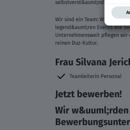
selbstverst&auml;ndlich. Zudem
Wir sind ein Team: Wir haben ei
legend&auml;ren Events wie So
Unternehmensweit pflegen wir 
reinen Duz-Kultur.
Frau Silvana Jeri
Teamleiterin Personal
Jetzt bewerben!
Wir w&uuml;rden 
Bewerbungsunterl