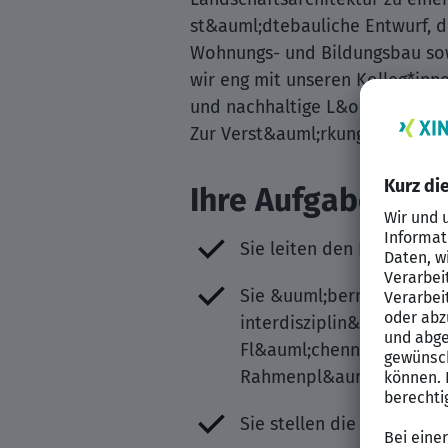
st&auml;dtebauliche Entwurf, d
Wohnungs- und Bildungsbau sowi
wir eng mit unseren Kolleg*inn
und nachhaltige L&ouml;sungen
Zur Verst&auml;rkung unseres T
Ihre Aufgaben
Sie leiten den Fachberei
Sie &uuml;bernehmen die
interdisziplin&auml;ren 
Fl&auml;chennutzungspl&a
Rahmenpl&auml;ne, B&uum
Sie stellen die wirtschaf