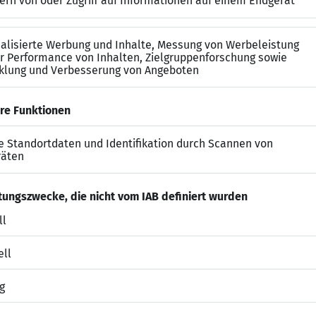
amgeist und strategisches Denken
&auml;re Projekte: von der nachhaltigen Baulandentwic
hnischen Infrastrukturprojekten.
unserer Gleitzeitregelung k&ouml;nnen Sie Ihren Arbeitst
ffice&ldquo;).
individuelle F&ouml;rderung in internen und externen F
eitergespr&auml;chen bieten wir Ihnen Entwicklungspe
hl: Sie erhalten einen modernen Arbeitsplatz und f&uum
ite. Kostenlose Getr&auml;nke, Kaffee und frisches Obs