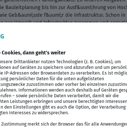
ie Bauleitplanung bis hin zur Ausf&uuml;hrung von Ho
e Geb&auml;ude f&uuml;r die Infrastruktur. Schon in 
en aus Umwelt und Infrastruktur zusammen und engagie
.
eams suchen wir eine engagierte Leitung des Fachbere
ch Stadtplanung, bestehend aus 6 Mitarbeitenden
 Verantwortung f&uuml;r ein breit gef&auml;chertes 
Projekten im Bereich der Stadtplanung (z. B. Bebauung
uml;ne sowie informelle Planungen, wie integrierte 
l;rgerbeteiligungen)
tliche, termin- und qualit&auml;tsgerechte Durchf&uuml