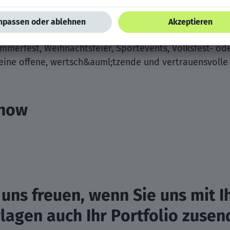
 bieten wir die M&ouml;glichkeit des Fahrrad-Leasings
n tolles kollegiales Arbeitsklima und feiern unsere Erf
mmerfest, Weihnachtsfeier, Sportevents, Volksfest- od
eine offene, wertsch&auml;tzende und vertrauensvolle
chow
uns freuen, wenn Sie uns mit I
agen auch Ihr Portfolio zusen