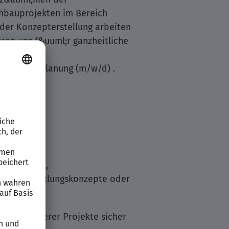
chbauprojekten im Bereich
der Konzepterstellung arbeiten
ren uns f&uuml;r ganzheitliche
ichs Stadtplanung (m/w/d) .
Spektrum an
spl&auml;ne,
Stadtentwicklungskonzepte oder
;hrung unserer Projekte sicher