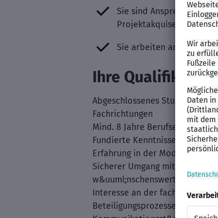
Sie sind Ansprechpartner
Projektakquise und bei B
Sie arbeiten an der stra
Ihre Qualifikatio
Abgeschlossenes Studium der Ur
Fachrichtungen
Mind. 8 Jahre Berufserfahrung
Fundierte Kenntnisse im Bau- u
Erfahrung in der Moderation v
Sicherer Umgang mit GIS, CAD (
w&uuml;nschenswert
Interesse an der fachlichen We
Beteiligungsprozesse