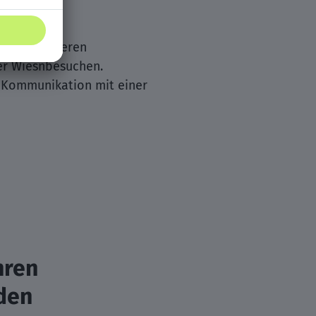
.
olge bei unseren
er Wiesnbesuchen.
 Kommunikation mit einer
hren
den