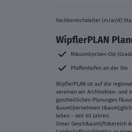
Fachbereichsleiter (m/w/d) St
WipflerPLAN Plan
M&uuml;nchen-Ost (Gras
Pfaffenhofen an der Ilm
WipflerPLAN ist auf die regiona
vereinen wir Architekten- und I
ganzheitlichen Planungen f&uum
&uuml;bernehmen t&auml;glich V
leben – seit 60 Jahren.
Unser Gesch&auml;ftsbereich Ar
Landschaftsarchitektur zu eine