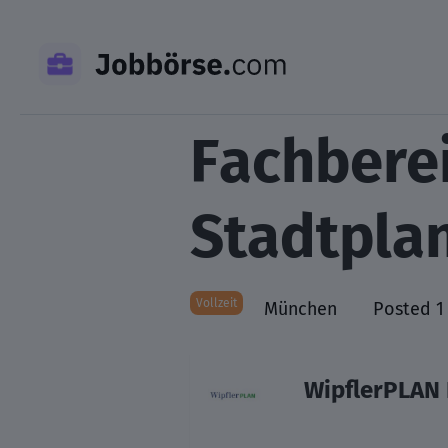
Skip
to
content
Fachbere
Stadtpla
Vollzeit
München
Posted 1
WipflerPLAN