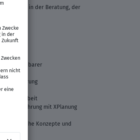
tlichkeit in der Beratung, der
s
r vergleichbarer
rungserfahrung
Zusammenarbeit
tware; Erfahrung mit XPlanung
ml;dtebauliche Konzepte und