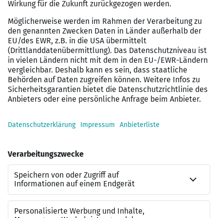
Deutschlandticket, betriebliche Altersvorsorge,
vielseitigen Gesundheitsangeboten und
kostenlosen Parkplätzen.
Fitness & Wellness: Mit dem EGYM
Wellpasstrainieren und entspannen Sie für nur
29,90 €/Monat deutschlandweit in über 8.000
Fitnessstudios – ganz flexibel in Ihrer Freizeit.
Privatpatientenstatus für Sie & Ihre Angehörigen:
Genießen Sie exzellente medizinische Versorgung
in unseren Kliniken sowie vergünstigte
ambulante Zusatzversicherungen – ganz ohne
lange Wartezeiten.
Rundum unterstützt mit dem pme
Familienservice: Ob bei der Kinderbetreuung, in
schwierigen Lebenssituationen oder bei der
Pflege von Angehörigen: Wir sind rund um die Uhr