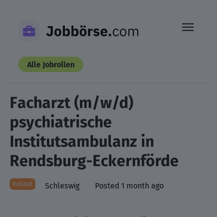
Skip
to
content
Alle Jobrollen
Facharzt (m/w/d)
psychiatrische
Institutsambulanz in
Rendsburg-Eckernförde
Vollzeit
Schleswig
Posted 1 month ago