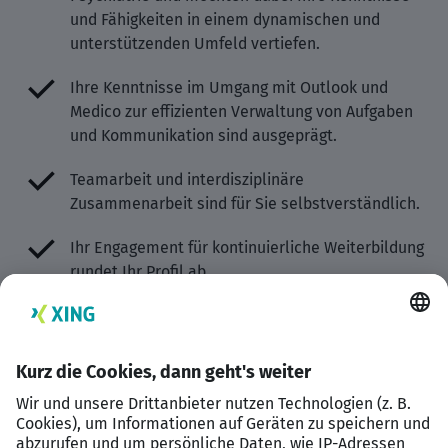
und Fähigkeiten in einem dynamischen und
unterstützenden Umfeld vertiefen.
Ihre Kenntnisse im Umgang mit Outlook und
Medico zur effizienten Verwaltung von Aufgaben
und Kommunikation sind ausgeprägt.
Teamarbeit und interdisziplinäre
Zusammenarbeit sind für Sie selbstverständlich.
Ihr Engagement für kontinuierliche Weiterbildung
rundet Ihr Profil ab.
Unsere Stellenausschreibungen richten sich an alle
geeigneten Bewerberinnen und Bewerber (m/w/d)
unabhängig von den Merkmalen des § 1 AGG
(Geschlecht, Alter, Behinderung, Religion,
Weltanschauung, ethnischer Herkunft, Rasse oder
sexuelle Identität).