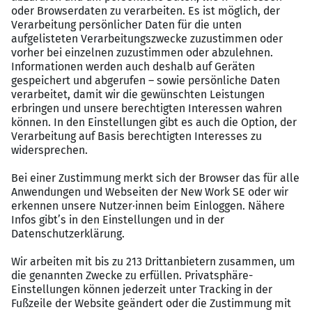
Ihre Benefits – Darauf können Sie sich verlassen
Flexibilität, die zu Ihnen passt: Ob Vollzeit,
Teilzeit oder verlässliche Dienste – gestalten Sie
Ihre persönliche Work-Life-Balance. Ein starkes
Team und wertschätzende Führung warten auf
Sie!
Faire & attraktive Vergütung: Ihre Leistung
verdient Anerkennung, deshalb bieten wir Ihnen
eine wertschätzende Vergütung, nach TV/VKA
Ärzte bis zu 31 Urlaubstage sowie zusätzliche
Sonderurlaubstage.
Exklusive geldwerte Vorteile: Profitieren Sie von
Firmenfahrrad-Leasing, exklusiven Rabatten bei
Top-Marken, einem Zuschuss zum