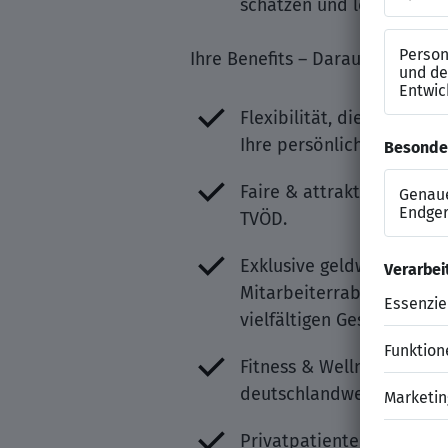
schätzen und leben einen
Ihre Benefits – Darauf können S
Flexibilität, die zu Ihnen
Ihre persönliche Work Li
Faire & attraktive Vergü
TVÖD.
Exklusive geldwerte Vorte
Mitarbeiterrabatten bei 
vielfältigen Gesundheits
Fitness & Wellness: Mit 
deutschlandweit in über 8.
Privatpatientenstatus für