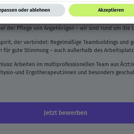
ergünstigte ambulante Zusatzversicherungen – ganz ohn
dem pme Familienservice: Ob bei der Kinderbetreuung,
i der Pflege von Angehörigen – wir sind rund um die U
pirit, der verbindet: Regelmäßige Teambuildings und 
 für gute Stimmung – auch außerhalb des Arbeitsplatz
uss: Arbeiten im multiprofessionellen Team aus Ärzt:i
Physio-und Ergotherapeut:innen und besonders geschul
Jetzt bewerben