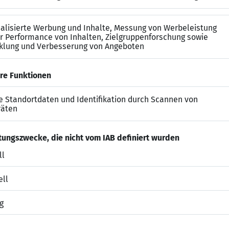
 ganzheitlichen Therapieansatz.
ie sich verlassen
 passt: Ob Vollzeit, Teilzeit, verlässliche Dienste oder 
fe Balance. Ein starkes Team und wertschätzende Führun
tung: Ihre Leistung verdient Anerkennung – deshalb bie
ile: Profitieren Sie von unserem Firmenfahrrad-Leasing
Top-Marken, einem Zuschuss zum Deutschlandticket, bet
angeboten.
dem EGYM Wellpass trainieren und entspannen Sie für n
000 Fitnessstudios – flexibel in Ihrer Freizeit.
 Sie & Ihre Angehörigen: Genießen Sie eine exzellente 