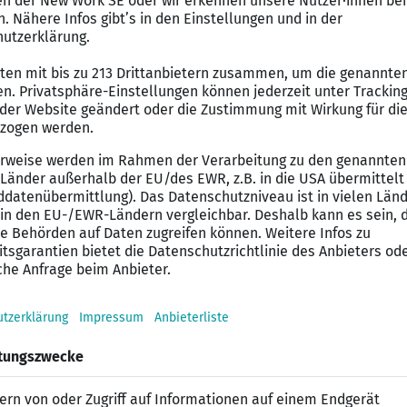
: Sie setzen komplementäre Therapieverfahren ein und 
io- und Ergotherapie, Psychologen und spezialisierter
der Patient:innen zu gewährleisten.
 Sie nehmen am hausinternen schmerztherapeutischen K
ns
t (m/w/d) in patientennahen Fachgebieten u.a. Allgemei
gie, Neurochirurgie oder Neurologie und haben bereits
ie oder haben den Wunsch, diese zu erwerben.
Empathie, Flexibilität, Zuverlässigkeit und Teamfähigke
n Tätigkeit.
em berufsgruppenübergreifenden Team Ihre Ideen und V