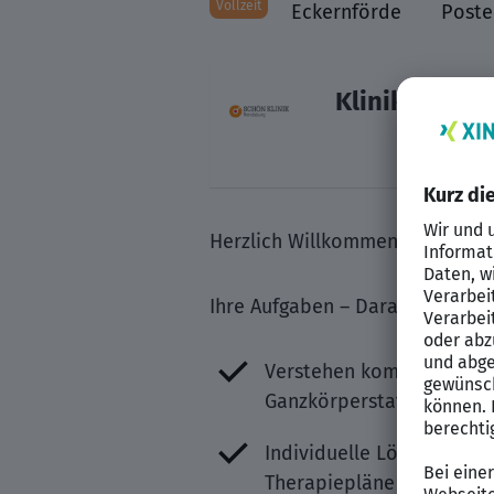
Vollzeit
Eckernförde
Poste
Klinik, Ecke
Herzlich Willkommen
Ihre Aufgaben – Darauf können 
Verstehen komplexer Fäl
Ganzkörperstatus und neh
Individuelle Lösungen fin
Therapiepläne und führen