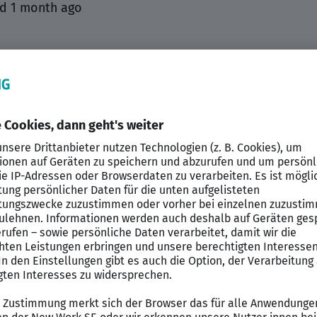
d 1 month ago
rnförde, Schleswig-Holstein, DE, 24340 Ec
Sie sich freuen
le: Sie führen schmerztherapeutische Anamnesegespräc
men eine differentialdiagnostische Beurteilung kompl
den: Sie leiten diagnostische und therapeutische Schritt
 eigenständig Patientenschulungen durch.