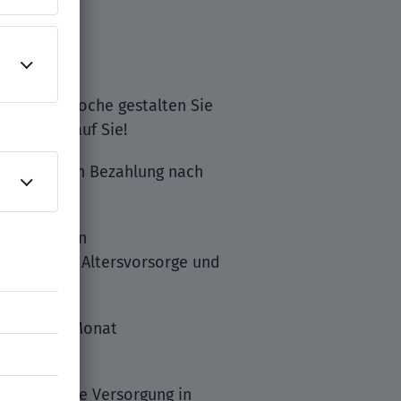
eine 5-Tage Woche gestalten Sie
g warten auf Sie!
ten wir Ihnen Bezahlung nach
, exklusiven
rieblicher Altersvorsorge und
ur 29,90 €/Monat
medizinische Versorgung in