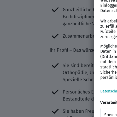
Ganzheitliche Begleitung
Fachdisziplinen wie Phys
ganzheitliche Versorgung 
Zusammenarbeit fördern:
Ihr Profil – Das wünschen wir u
Sie sind bereits Facharz
Orthopädie, Unfallchirur
Spezielle Schmerztherap
Persönliches Engagement, 
Bestandteile der ärztliche
Sie haben Freude in ein