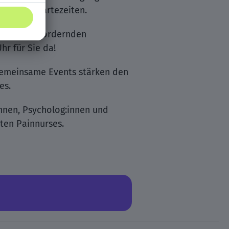
e lange Wartezeiten.
 in herausfordernden
hr für Sie da!
gemeinsame Events stärken den
es.
nnen, Psycholog:innen und
ten Painnurses.