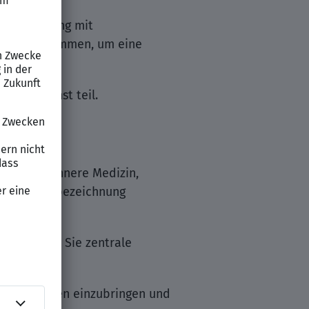
arbeiten eng mit
 Pflege zusammen, um eine
onsildienst teil.
nmedizin, Innere Medizin,
 die Zusatzbezeichnung
it sind für Sie zentrale
orstellungen einzubringen und