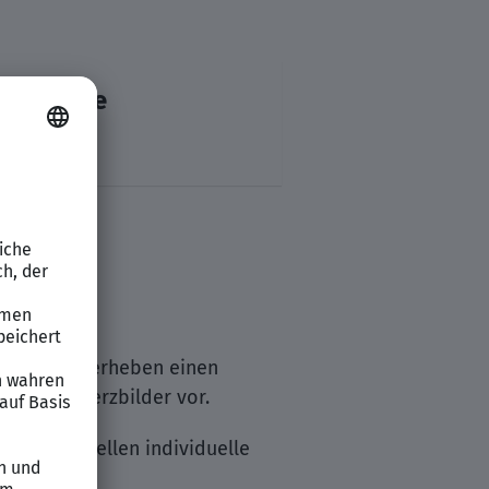
kernförde
he durch, erheben einen
exer Schmerzbilder vor.
e ein, erstellen individuelle