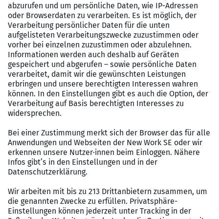
Flexibilität, die zu Ihnen passt: Ob Vollzeit,
Teilzeit, verlässliche Dienste oder eine 5-Tage
Woche gestalten Sie Ihre persönliche Work Life
Balance. Ein starkes Team und wertschätzende
Führung warten auf Sie!
Faire & attraktive Vergütung: Ihre Leistung
verdient Anerkennung – deshalb bieten wir Ihnen
Bezahlung nach TVÖD.
Exklusive geldwerte Vorteile: Profitieren Sie von
unserem Firmenfahrrad-Leasing, exklusiven
Mitarbeiterrabatten bei Top-Marken, einem
Zuschuss zum Deutschlandticket, betrieblicher
Altersvorsorge und vielfältigen
Gesundheitsangeboten.
Fitness & Wellness: Mit dem EGYM Wellpass
trainieren und entspannen Sie für nur 29,90
€/Monat deutschlandweit in über 8.000