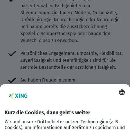
patientennahen Fachgebieten u.a.
Allgemeinmedizin, Innere Medizin, Orthopädie,
Unfallchirurgie, Neurochirurgie oder Neurologie
und haben bereits die Zusatzbezeichnung
Spezielle Schmerztherapie oder haben den
Wunsch, diese zu erwerben.
Persönliches Engagement, Empathie, Flexibilität,
Zuverlässigkeit und Teamfähigkeit sind für Sie
zentrale Bestandteile der ärztlichen Tätigkeit.
Sie haben Freude in einem
berufsgruppenübergreifenden Team Ihre Ideen
und Vorstellungen einzubringen und schätzen
und leben einen ganzheitlichen Therapieansatz.
Ihre Benefits – Darauf können Sie sich verlassen