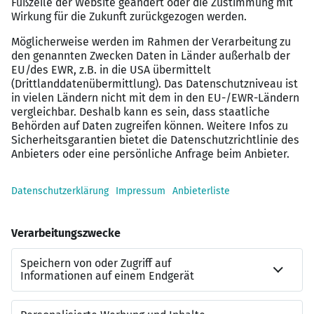
Fitnessstudios – flexibel in Ihrer Freizeit.
Privatpatientenstatus für Sie & Ihre Angehörigen:
Genießen Sie eine exzellente medizinische
Versorgung in unseren Kliniken sowie
vergünstigte ambulante Zusatzversicherungen –
ganz ohne lange Wartezeiten.
Rundum unterstützt mit dem pme
Familienservice: Ob bei der Kinderbetreuung, in
herausfordernden Lebenssituationen oder bei
der Pflege von Angehörigen – wir sind rund um die
Uhr für Sie da!
Gemeinsam stark – Teamspirit, der verbindet:
Regelmäßige Teambuildings und gemeinsame
Events stärken den Zusammenhalt und sorgen
für gute Stimmung – auch außerhalb des
Arbeitsplatzes.