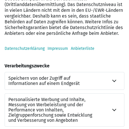
trainieren und entspannen Sie für nur 29,90
€/Monat deutschlandweit in über 8.000
Fitnessstudios – flexibel in Ihrer Freizeit.
Privatpatientenstatus für Sie & Ihre Angehörigen:
Genießen Sie eine exzellente medizinische
Versorgung in unseren Kliniken sowie
vergünstigte ambulante Zusatzversicherungen –
ganz ohne lange Wartezeiten.
Rundum unterstützt mit dem pme
Familienservice: Ob bei der Kinderbetreuung, in
herausfordernden Lebenssituationen oder bei
der Pflege von Angehörigen – wir sind rund um die
Uhr für Sie da!
Gemeinsam stark – Teamspirit, der verbindet:
Regelmäßige Teambuildings und gemeinsame
Events stärken den Zusammenhalt und sorgen