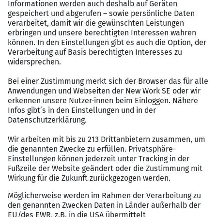
Teilzeit, mit verlässlichen Diensten oder einer 5-
Tage-Woche – gestalten Sie Ihre persönliche
Work-Life-Balance nach Ihren Bedürfnissen. Ein
starkes Team und eine wertschätzende
Führungskultur erwarten Sie!
Faire & attraktive Vergütung: Ihre Leistung
verdient Anerkennung – deshalb bieten wir Ihnen
eine Bezahlung, die sich an Ihren Qualifikationen
und Ihrem Engagement orientiert.
Exklusive geldwerte Vorteile: Profitieren Sie von
unserem Firmenfahrrad-Leasing, exklusiven
Mitarbeiterrabatten bei Top-Marken, einem
Zuschuss zum Deutschlandticket, betrieblicher
Altersvorsorge und vielfältigen
Gesundheitsangeboten.
Fitness & Wellness: Mit dem EGYM Wellpass