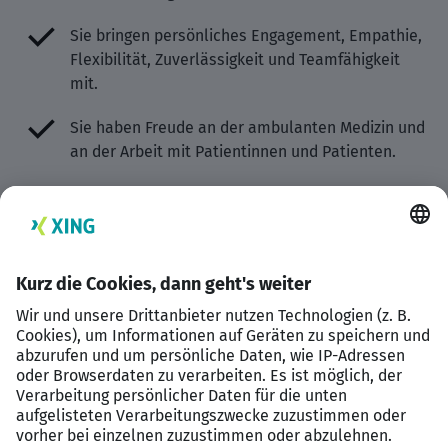
Sie bringen persönliches Engagement, Empathie,
Flexibilität, Zuverlässigkeit und Teamfähigkeit
mit.
Sie haben Freude an der ambulanten Medizin und
an der Arbeit mit Patientinnen und Patienten.
Sie möchten eigene Ideen einbringen und aktiv
an der Weiterentwicklung unseres MVZs
mitwirken.
Sie entwickeln sich fachlich gern weiter und
nutzen Fort- und Weiterbildungsmöglichkeiten
bewusst.
Ihre Benefits – Darauf können Sie sich verlassen
Flexibilität, die zu Ihnen passt: Ob in Vollzeit,