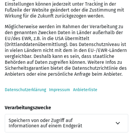
Bewerben Sie sich jetzt gleich – wir freuen uns auf Sie!
Schriftliche Bewerbungen bitte an:
Drob Inn
Frau Lisa Duvinage
Besenbinderhof 71
20097 Hamburg
oder als PDF per E-Mail an:
duvinage@jugendhilfe.de
Sollten Sie eine Bewerbung per Post bevorzugen,
senden Sie uns bitte keine Originalunterlagen zu! Wenn
Sie einen ausreichend frankierten und adressierten
Briefumschlag beifügen, senden wir Ihre
Bewerbungsunterlagen gerne zurück. Ansonsten werden
die Unterlagen nach Abschluss des