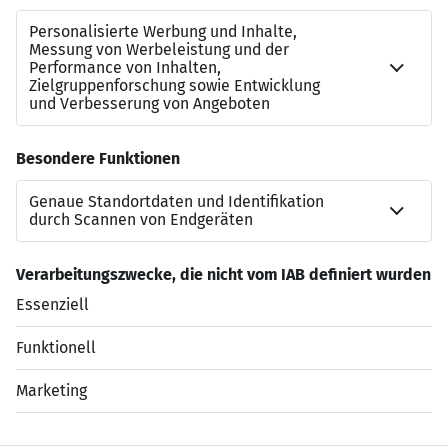
Bewerbungsverfahrens datenschutzkonform vernichtet.
Unsere Datenschutzhinweise für Bewerber*innen finden
Sie hier:
https://www.jugendhilfe.de/pdf/Jugendhilfe_Info-
Schreiben_BewerberInnen.pdf
Jugendhilfe e. V.
• Repsoldstraße 4 • 20097 Hamburg
www.jugendhilfe.de
Jetzt bewerben
Datenschutzerklärung
Impressum