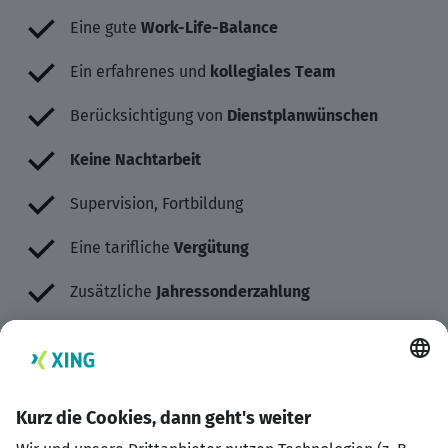
Eine gute
Work-Life-Balance
Ein erfahrenes und
kollegiales Team
Berücksichtigung von
Dienstplanwünschen
Keine Nachtarbeit
Supervision, Fortbildung
Eine tarifliche
Vergütung
Zusätzliche
Jahressonderzahlung
Bis zu 6 Tage
zusätzlichen Urlaub
(d. h. bis zu 36
Tage Urlaub bei einer 5-Tage-Woche)
4-Tage-Arbeitswoche
bei Teilzeit möglich
Zuschuss zur
betrieblichen Altersvorsorge