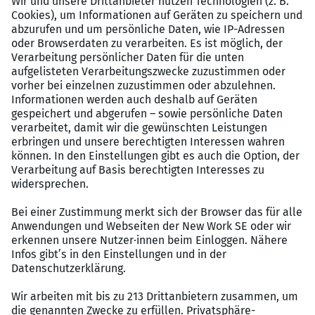
Gute Verkehrsanbindungen
zum Arbeitsplatz (S-
und U-Bahn)
Auf Wunsch
Bezuschussung des hvv-Jobtickets
Ihre Bewerbung:
Bereit, Ihr Fachwissen und Ihre Leidenschaft in einer
sinnstiftenden Tätigkeit einzubringen? Dann freuen wir
uns auf Ihre Bewerbung – werden Sie Teil unseres
engagierten Teams und gestalten Sie die Zukunft der
sozialen Arbeit mit!
Ihre Fragen beantwortet gern die Einrichtungsleitung
des Drob Inn, Lisa Duvinage, unter der Telefonnummer
040 – 39 99 93-62
.