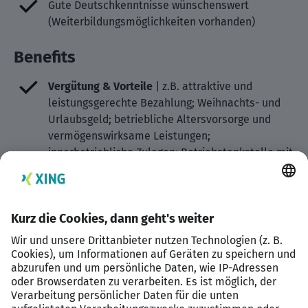
Gute Deutschkenntnisse wünschenswert
(Weiterbildungsmöglichkeiten vorhanden)
Benefits
Vergütung & Vorteile
| z.B. attraktive und
leistungsgerechte Bezahlung; Weihnachts- und
Urlaubsgeld; betriebliche Altersvorsorge und
vermögenswirksame Leistungen;
innerbetriebliche Zulagen; Betriebstankstelle mit
Tankrabatt; JobRad Leasing
Förderung & Entwicklung
| z.B. zentrale
Personalentwicklung durch die REIF GRUPPE
AKADEMIE; jährlich konzipiertes, internes Fort-
und Weiterbildungsprogramm; umfassende
Einarbeitungsphase mit Patensystem; stetiger
Entwicklungsaustausch anhand von Jahres-,
Entwicklungs- und Feedbackgesprächen;