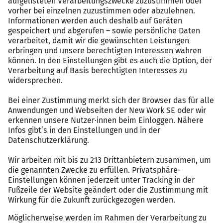
vollständige Kostenübernahme von (Aufstiegs-)
Fortbildungen; digitale Lernplattform für flexibles
und eigenverantwortliches Lernen mit über 100
professionellen Angeboten
Gesundheit & Wohlbefinden
| z.B. professionelle
Angebote zu den Themen Gesundheit und
Bewegung, z.B. Sportgruppen, digitale
Fitnessangebote, Vorsorgeangebote,
Gesundheitscheckups; gesundheitsfördernde
Arbeitsmaterialien, z.B. Schuheinlagen,
Gehörschutz; 30 Tage Jahresurlaub
Werte & Zusammenarbeit
| z.B. bodenständige
Unternehmenskultur; gemeinschaftliche
Zusammenarbeit; fest definierte
Führungsleitlinien; Mitarbeiterevents, After-Work-
Veranstaltungen und Teamworkshops; flache
Hierarchien und kurze Entscheidungswege;