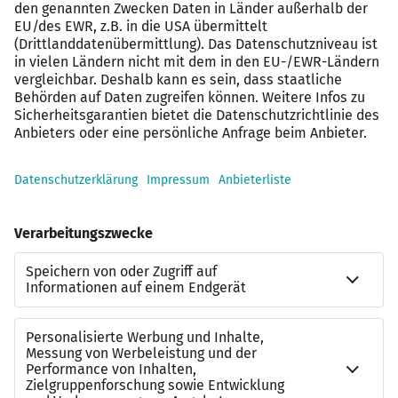
Nachhaltigkeitsbewusstsein zertifiziert durch
unser Umweltmanagementsystem;
Wissenstransfer durch regelmäßige Inforeihen
Arbeitsumgebung & Strukturen
| z.B. moderne
Strukturen für individuelle Freiräume und
Eigenverantwortung; hochwertige Maschinen- und
Geräteausstattung und hauseigener Werkstatt;
Baustellencontainer mit Sanitärtoiletten sowie
Klimatisierung und Elektro- bzw. Gasheizung
Der LANG-Faktor
| z.B. außergewöhnliche
Arbeitsplatzsicherheit; Digitalisierung und
Innovation aus Motivation – mit eigenem BIM-
Team zur Abwicklung unserer
digitalen Baustellen; Zusammenarbeit und
Respekt aus Tradition – mit
familiärem Wertebild sowie offener, ehrlicher und
vertraulicher Kommunikation