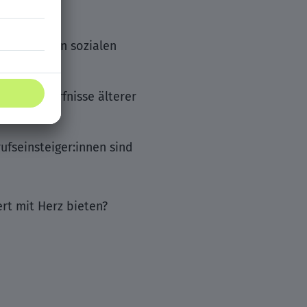
r in anderen sozialen
eren Bedürfnisse älterer
fseinsteiger:innen sind
rt mit Herz bieten?