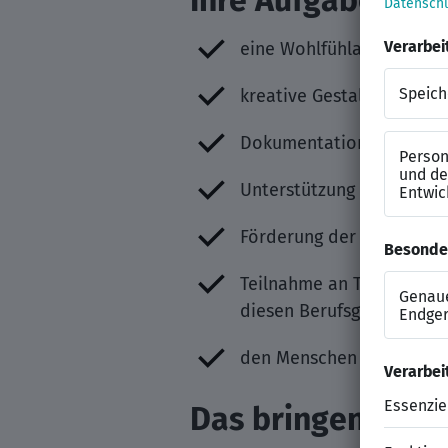
Ihre Aufgaben
eine Wohlfühlatmosphäre
kreative Gestaltung von
Dokumentation des ther
Unterstützung der Bewohn
Förderung der Wiedergew
Teilnahme an Teambespre
diesen Berufsgruppen
den Menschen helfen, Sinn
Das bringen Sie m