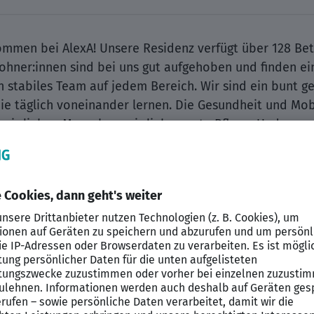
ommen bei AlexA! Unsere Residenz verfügt über 128 Be
ohner:innen sind bei uns gut aufgehoben und finden e
in stabiles Team auf jedem Bereich. Wir sind ein bunt 
die täglich voneinander lernen. Die Gesundheit und Mo
 wir lieben Menschen, wir lieben gute Pflege. Und gena
zung! Verstärken Sie unsere wachsenden Teams in Dres
itsvertrag mit Dienstplangestaltung nach Wunsch