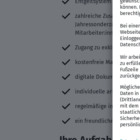
Entgeltsystem nach dem 
zahlreiche Zusatzleistun
Jahressonderzahlungen bi
Mitarbeiter:innen Aktion
Zugang zu exklusiven Ein
kostenfreie Massagen, fü
digitale Dokumentation, 
individuelle arbeitgeber
regelmäßige interne Tea
ein freundliches und tea