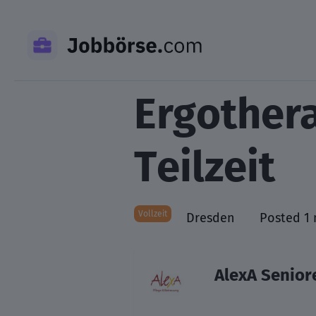
Skip
to
content
Ergothera
Teilzeit
Vollzeit
Dresden
Posted 1
AlexA Senio