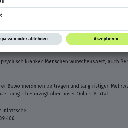
 Ausbildung im Bereich Ergotherapie
m Bereich der Betreuung in einer Pflegeeinrichtung ode
en Zuwendung und Einfühlungsvermögen für die besond
 psychisch kranken Menschen wünschenswert, auch Beru
rer Bewohner:innen beitragen und langfristigen Mehrwe
ewerbung – bevorzugt über unser Online-Portal.
n-Klotzsche
 39 406
n