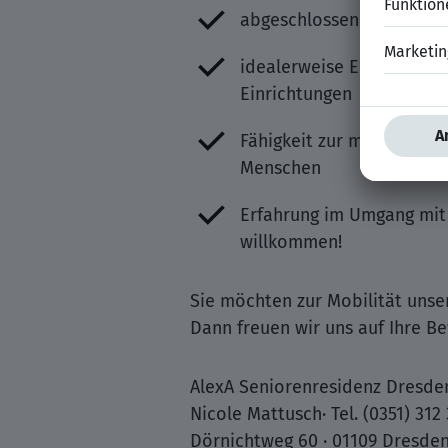
abgeschlossene 3-jährige
idealerweise Erfahrung i
Einrichtungen
Fähigkeit zur menschlich
Menschen
Erfahrung im Umgang mit
willkommen!
Sie möchten zur Mobilität unse
Dann freuen wir uns auf Ihre B
AlexA Seniorenresidenz Dresde
Nicole Mattusch· Tel. (0351) 312
Dörnichtweg 60 · 01109 Dresde