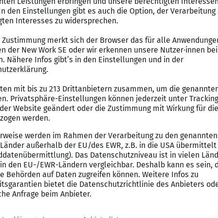
Tariftreuegesetz und belohnen besonderes Engagement
gen z. B. Einspringprämie in Höhe von 40 Euro/Tag, ho
s zu 3.000 Euro, Kita-/Baby-/Hochzeits-Zuschuss sowi
kaufsrabatten für Mitarbeiter:innen bei namenhaften 
r einen entspannten und gesunden Ausgleich
um mehr Zeit für die Betreuung unserer Bewohner:inne
finanzierte Weiterbildungsmöglichkeiten sowie modern
mevents, monatlicher Stammtisch und deutschlandweit
morientiertes Betriebsklima mit flachen Hierarchien u