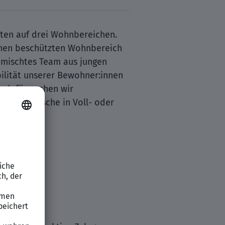
tten auf drei Wohnbereichen.
inen beschützten Wohnbereich
gemischtes Team aus jungen
bilität unserer Bewohner:innen
u dafür suchen wir
den-Klotzsche in Voll- oder