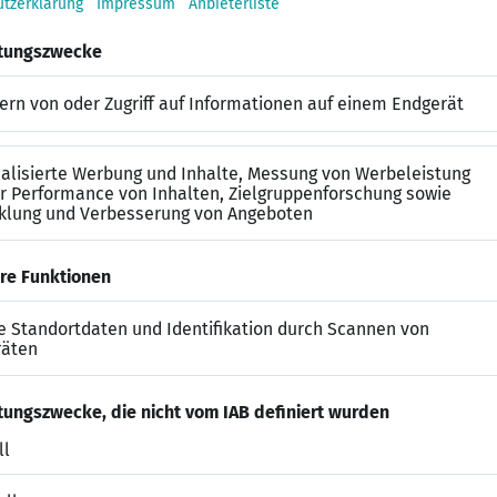
 schaffen zur Förderung der Lebenszufriedenheit unse
 Einzel- und Gruppenangeboten
apeutischen Behandlungsprozesses
er:innen, alltägliche Herausforderungen zu meistern
innung lebenspraktischer Fähigkeiten
chungen mit Pflege- und Betreuungskräften und inten
 und Hilfe in ihrer Lebenssituation zu finden
it