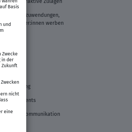
 durch attraktive Zulagen
he Jubiläumszuwendungen,
e Mitarbeiter:innen werben
Marken
n zu haben
es E-Learning
e Firmenevents
nd offener Kommunikation