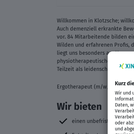
Willkommen in Klotzsche; willk
Auch demenziell erkrankte Bew
vor. 84 Mitarbeitende bilden e
Wilden und erfahrenen Profis, 
liegt uns besonders am Herzen;
physiotherapeutische Unterstüt
Teilzeit als leidenschaftliche/r
Ergotherapeut (m/w/d)
Wir bieten
einen unbefristeten Arbe