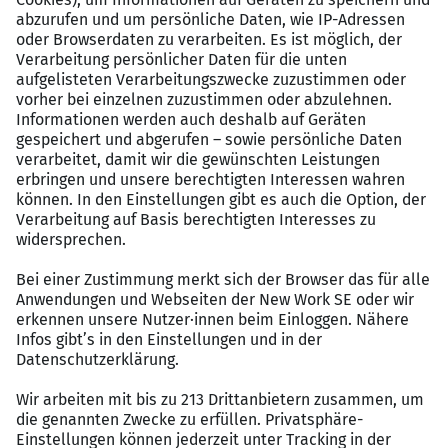
weiteren zahlreiche Vergünstigungen über die Corporate
Benefits auch eine vergünstigte Urban Sports
Mitgliedschaft und Zugang zu nilo. health, einer
Plattform zur mentalen Gesundheitsvorsorge. Wenn Du
daran Spaß hast✓ Schnittstelle zwischen Praxis & Tech:
Du verbindest dein praktisches Wissen und deine
analytische Stärke an der Schnittstelle von Innovation
und Umsetzung.✓ Zukunft mitgestalten: Du entwickelst
neue Produkte und Standards von morgen – mit dem
“Herz auf der Baustelle” und dem “Kopf im Tech-
Team”.✓ Interdisziplinäre Teamarbeit: Du arbeitest
gemeinsam mit Kolleg:innen aus verschiedenen
Fachbereichen an wirkungsvollen Lösungen.✓ Fokus
aufs Machen: Du übernimmst keine klassische
Managementfunktion, sondern eine aktive
Schlüsselrolle als Gestalter:in für innovative Ideen
abseits des Standards.✓ Deine neuen Kolleg:innen in
Deiner Region aus dem Elektro- und SHK-Bereich
einzuarbeiten Und Dich hier wiedererkennst✓ Du bist