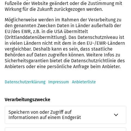
Meister Elektroniker:in idealerweise Fachrichtung
Energie und Gebäudetechnik, staatl. geprüfter Techniker
Elektrotechnik:in oder bringst ein abgeschlossenes
Studium im Bereich Elektrotechnik mit✓ Mindestens
zwei Jahre praktische Erfahrung – idealerweise im
Bereich Gebäudetechnik, PV, Zählerschränke oder
vergleichbare Systeme.✓ Die Fähigkeit, technische
Systeme schnell zu erfassen, strukturiert zu analysieren
und verständlich zu dokumentieren.✓ Hohe
Eigenmotivation und den Anspruch, zur Spitzengruppe
des Handwerks zu gehören.✓ Du bist der erste
Ansprechpartner für fachspezifische Fragen in Deiner
Region und verfügst über fundierte Kenntnisse der
aktuellen Normen und Gesetzgebung✓ Sicherer Umgang
mit digitalen Tools (CAD, Planungssysteme,
Dokumentation).✓ Du hast gute Deutschkenntnisse
(Muttersprache oder mind. B2) Das kannst du von uns
erwarten Wir wollen Dich nach erfolgreicher Prüfung
Deiner Bewerbung in einem telefonischen Erstgespräch