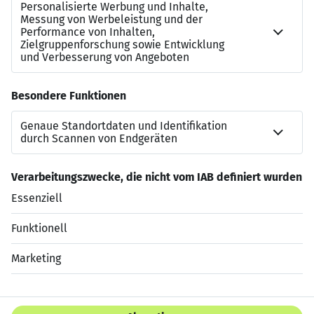
näher kennenlernen. Du hast uns überzeugt? Perfekt, als
nächsten Schritt geht’s dann weiter in ein zweites
Fachgespräch mit Deiner Führungskraft. *Die
Entscheidung zum konkreten Gehaltsniveau wird im
laufenden Recruitingprozesses definiert und richtet sich
nach Deiner Erfahrung, Qualifikation und dem
Verantwortungsumfang innerhalb der genannten
Position.
Jetzt bewerben
Datenschutzerklärung
Impressum
HTML Sitemap