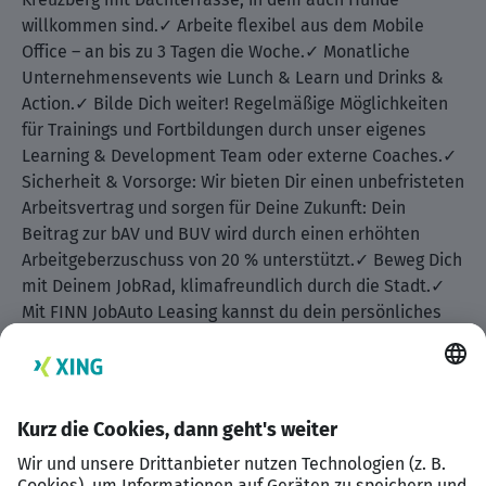
willkommen sind.✓ Arbeite flexibel aus dem Mobile
Office – an bis zu 3 Tagen die Woche.✓ Monatliche
Unternehmensevents wie Lunch & Learn und Drinks &
Action.✓ Bilde Dich weiter! Regelmäßige Möglichkeiten
für Trainings und Fortbildungen durch unser eigenes
Learning & Development Team oder externe Coaches.✓
Sicherheit & Vorsorge: Wir bieten Dir einen unbefristeten
Arbeitsvertrag und sorgen für Deine Zukunft: Dein
Beitrag zur bAV und BUV wird durch einen erhöhten
Arbeitgeberzuschuss von 20 % unterstützt.✓ Beweg Dich
mit Deinem JobRad, klimafreundlich durch die Stadt.✓
Mit FINN JobAuto Leasing kannst du dein persönliches
Wunsch-Elektroauto bequem leasen.✓ Corporate
Benefits: Mitarbeiterrabatte bei über 100
Partner:innen.✓ Dein Wohlbefinden ist uns wichtig,
daher investieren wir für dich in deine physische sowie
psychische Gesundheit und bieten dir neben 30 Tagen
Urlaub, einem unbefristeten Arbeitsvertrag und