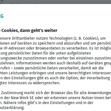
ienstleistungen ab.
ommunale und gewerbliche Abfallwirtschaft, Stadtreini
iedhofspflege, Kanal-, Elektro- und Straßenunterhaltung
gen Verantwortung für die Sauberkeit in der Stadt Fre
im Bereich der Elektrounterhaltung suchen wir zum nä
g der städtischen Straßenbeleuchtungsanlagen
haltung von Abwasseranlagen