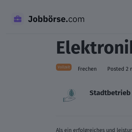
Skip
to
content
Elektron
Vollzeit
Frechen
Posted 2 
Stadtbetrie
Als ein erfolgreiches und leis