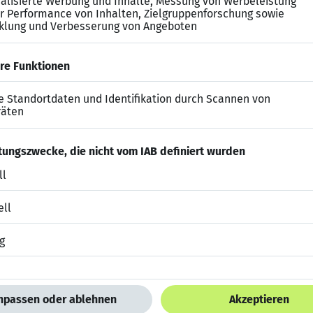
usive betrieblicher Altersvorsorge (RZVK) und VWL
förderung und Teilnahme an Fort- und Weiterbildungen
t Urban Sports Club
a,
ch Ihre vollständigen Bewerbungsunterlagen unter Angab
ltsvorstellungen an die Stadtbetrieb Frechen GmbH, Got
ail – an: bewerbung@stadtbetrieb-frechen.de zu richt