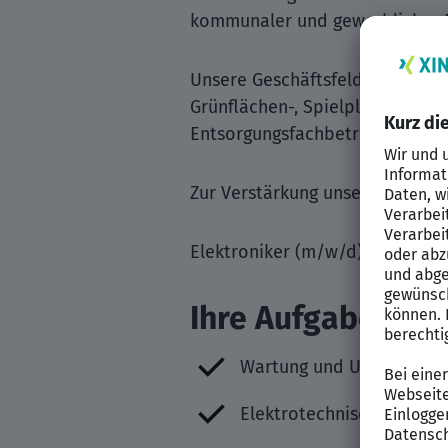
kommunaler und gewerblicher D
Unsere Geschäftsfelder sind: k
Grünflächen-, Spielplatz- und Fr
Entsorgungsfachbetrieb und tra
Zur Verstärkung unseres Teams 
Elektroniker (m/w/d)
Ihre Aufgaben:
Wartung und Unterhaltun
Elektrotechnische Unter