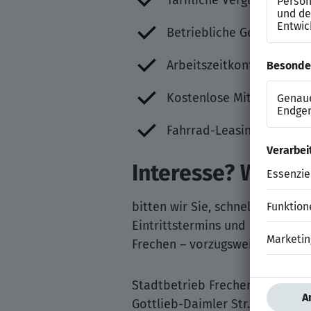
Tarifliche Vergütung inkl
Betriebliche Gesundheits
Arbeitszeitkonto
Kostenlose Mitgliedschaf
Fahrrad-Leasing
Interesse? Wenn j
bitten wir Sie, schnellstmögli
Eintrittstermins und Ihrer Geha
Frechen – vorzugsweise per E-M
Stadtbetrieb Frechen GmbH
Gottlieb-Daimler Str. 10-12