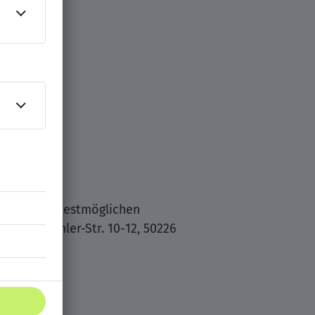
e Ihres frühestmöglichen
tlieb-Daimler-Str. 10-12, 50226
en.