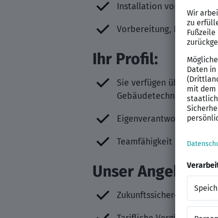
Installation von elektri
Vorbereitung, Durchführ
Ihr Profil:
Sie verfügen über eine a
Gebäudetechnik oder eine
Eigenverantwortliches, st
Teamfähigkeit und Einsat
Unser Angebot:
Zukunftssicherer Arbeitsp