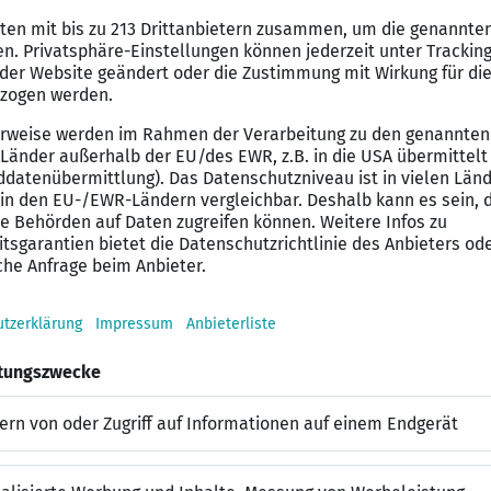
schen Anlagen oder Geräten in öffentlichen Gebäuden
ung und Dokumentation von DGUV Vorschrift 3 – Prüfun
bgeschlossene Ausbildung als Elektroniker/in der Fachr
 vergleichbare Qualifikation
rukturiertes und selbstständiges Arbeiten
zbereitschaft
latz