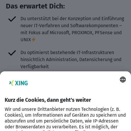
Das erwartet Dich:
Du unterstützt bei der Konzeption und Einführung
neuer IT-Verfahren und Softwarekomponenten –
mit Fokus auf Microsoft, PROXMOX, PFSense und
UNIX
Du optimierst bestehende IT-Infrastrukturen
hinsichtlich Administration, Datensicherung und
Verfügbarkeit
Du unterstützt bei der Konsolidierung und Betrieb
von Netzwerkarchitekturen
Zu Deinen Aufgaben gehören auch die Beratung
und Umsetzung von Intra- und Internetlösungen
und 1st und 2nd Level Support
Du entwickelst Kommunikationslösungen und