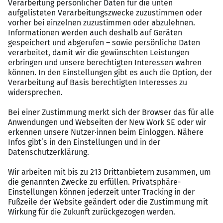
Desaster Recovery Lösungen
Du erstellst und setzt Datensicherungskonzepte
um
Das zeichnet Dich aus:
Starte Dein Studium an der IU mit (Fach-)Abitur,
einem qualifizierten Berufsabschluss oder als
staatl. gepr. Techniker:in/Betriebswirt:in
Du kannst Deutschkenntnisse gemäß
Sprachniveau B2 nachweisen
Du hast großes Interesse an IT und neuen
Technologien
Du bringst Motivation und Engagement mit, Dich
in einem vielfältigen Aufgabenbereich
einzubringen