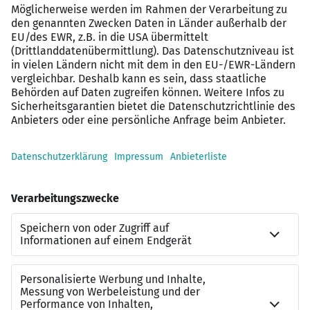
Du arbeitest gerne im Team
Der souveräne und freundliche Umgang mit
Kunden ist Dir wichtig
Du hast immer eine gute Idee parat
Karriereaussichten:
Bei erfolgreich bestandener Abschlussprüfung besteht
für Dich die Möglichkeit auf eine Übernahme mit
zahlreichen Entwicklungsmöglichkeiten
Haben wir Dein Interesse geweckt?! Dann freuen wir
uns auf Deine Bewerbung.
So bewirbst Du Dich für ein Duales myStudium:
Bitte