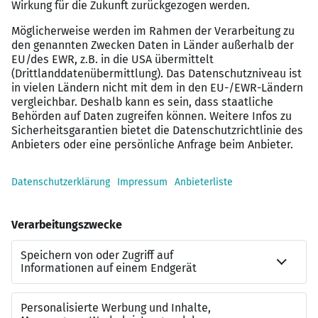
Schulische Voraussetzungen
Allgemeine Hochschulreife, Fachhochschulreife mit
bestandenem allgemeinem Studierfähigkeitstest
(Deltaprüfung) oder eine besondere Qualifizierung von
Berufstätigen mit bestandenem Eignungstest.
Das ist uns wichtig
Schulabschluss und Noten sind für die Hochschule
wichtig. Aber sie sind nicht alles. Viel wichtiger ist uns,
dass wir zueinander passen. Uns interessieren vor allem
Deine Persönlichkeit, Deine Stärken und Interessen. Zeig
uns in Deiner Bewerbung, wie Du diese in Dein Studium
einbringen möchtest, und sende uns Deinen Lebenslauf
sowie Dein letztes Schulzeugnis zu.