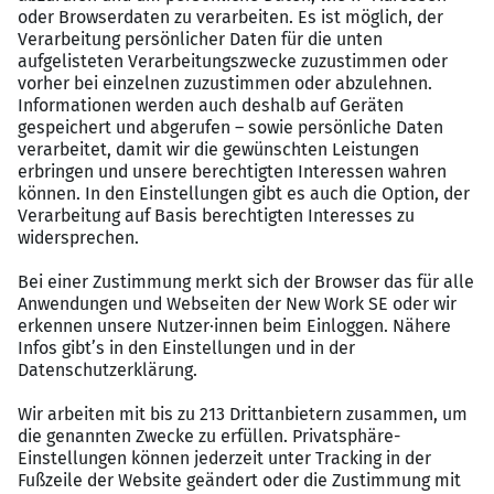
Projekten ein.
Rahmenbedingungen
Dauer des Studiums
3 Jahre
Ausbildungsorte
Dein dm-Markt
Die Duale Hochschule Baden-Württemberg in
Karlsruhe