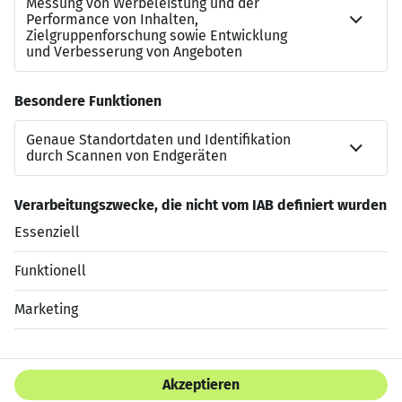
Deine Perspektiven
Wie es nach Deinem Studium weitergeht? Bei dm stehen
Dir viele Türen offen. Egal, ob Du Dich fachlich
spezialisieren möchtest oder Dir zutraust, ein Team zu
leiten – mit einem abgeschlossenen Studium hast Du
bei uns zahlreiche Möglichkeiten. Wir unterstützen Dich
auf dem Weg, den Du gehen möchtest.
Jetzt bewerben
Datenschutzerklärung
Impressum
HTML Sitemap