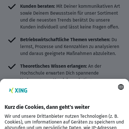
Kunden beraten:
Mit Deiner kommunikativen Art
sowie Deinem Bewusstsein für unser Sortiment
und die neuesten Trends berätst Du unsere
Kunden individuell und lässt keine Fragen offen.
Betriebswirtschaftliche Themen verstehen:
Du
lernst, Prozesse und Kennzahlen zu analysieren
und daraus geeignete Maßnahmen abzuleiten.
Theoretisches Wissen erlangen:
An der
Hochschule erwarten Dich spannende
Vorlesungen zu Handelsmarketing,
Unternehmensrechnung und Controlling, Supply-
Chain-Management sowie Unternehmens- und
Mitarbeiterführung.
Eigenverantwortlich arbeiten:
Bei uns
übernimmst Du schon früh Verantwortung und
bringst Deine Fähigkeiten und Stärken in