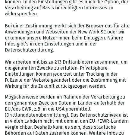
Erfahrung in der Lohnbuchhaltung
wünschenswert
Sicherer Umgang mit MS-Office, idealerweise
DATEV oder ähnliche Systeme
Zahlenaffin, sorgfältig und strukturiert
Teamorientiert, kommunikativ und engagiert
Wir bieten
Karriere & Entwicklung:
Möglichkeiten zur
Spezialisierung, Mentoring und Übernahme von
Verantwortung
Flexibles Arbeiten:
Homeoffice, Gleitzeit, Work-
Life-Balance