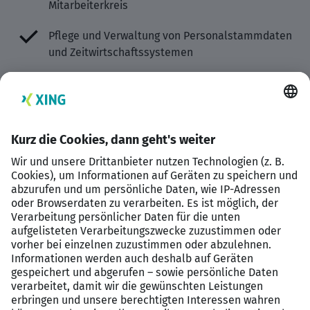
Mitarbeiterkreis
Pflege und Verwaltung von Personalstammdaten
und Zeitwirtschaftssystemen
Ansprechpartner:in für Mitarbeitende,
Führungskräfte und Behörden in allen
abrechnungsrelevanten Fragen
Enge Zusammenarbeit mit HR, Steuerberatung
und Controlling
Mitarbeit an der digitalen Weiterentwicklung der
Prozesse (z. B. Automatisierungen, Schnittstellen,
Tools)
Profil
Abgeschlossene kaufmännische Ausbildung,
idealerweise mit Schwerpunkt Lohn & Gehalt