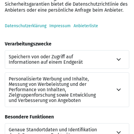
Attraktive Vergütung & Extras:
Überdurchschnittliches Gehalt, Bonusmodelle,
Jobticket, Fitnessangebote
Modernes Arbeitsumfeld:
Digitale Tools,
ergonomische Arbeitsplätze, helle Büros
Team & Kultur:
Kollegiales Miteinander,
regelmäßige Team-Events,
Weiterbildungsmöglichkeiten
Gesundheit & Lifestyle:
Obst & Getränke,
Gesundheitsprogramme, mentale Health-
Sessions
Kontakt
Bei Fragen wende Dich gerne an Frau Gaschler
gaschler@schwertfels.de