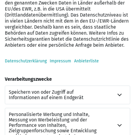
Flexible Arbeitszeiten und Möglichkeit zum
mobilen Arbeiten
Weiterbildungsmöglichkeiten und
Entwicklungsperspektiven
Attraktive Vergütung und Sozialleistungen
Moderne Arbeitsumgebung im Herzen von Bad
Kreuznach
Interessiert?
Der Masterplan für Ihre Karriere: Wir finden genau den
Job, der zu Ihnen passt. Jetzt auf “Zur Arbeitgeber-
Website” klicken! Wir freuen uns über die Bewerbung
von Menschen, die zur Vielfalt unseres Unternehmens
beitragen.