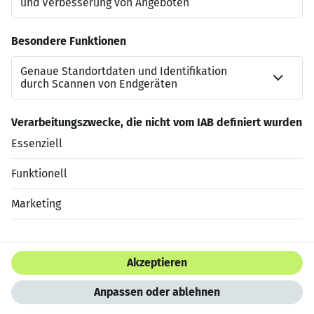
Kontakt zu uns
Dominik Stauch
jobs-wiesbaden@dis-ag.com
+49 611 996060
Jetzt bewerben
Datenschutzerklärung
Impressum
HTML Sitemap