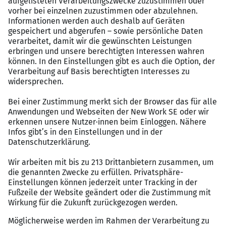
Abgeschlossene kaufmännische Ausbildung,
idealerweise mit Weiterbildung im Bereich
Buchhaltung
Berufserfahrung in der Debitorenbuchhaltung
wünschenswert
Sicherer Umgang mit Buchhaltungssoftware (z. B.
DATEV, SAP) und MS Office
Strukturierte und selbstständige Arbeitsweise
Teamfähigkeit und Kommunikationsstärke
Ihre Vorteile
Eine abwechslungsreiche Tätigkeit in einem
engagierten Team