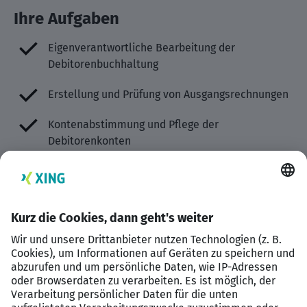
Ihre Aufgaben
Eigenverantwortliche Bearbeitung der
Debitorenbuchhaltung
Erstellung und Prüfung von Ausgangsrechnungen
Kontenabstimmung und Pflege der
Debitorenkonten
Durchführung des Mahnwesens und Überwachung
offener Posten
Mitarbeit bei Monats- und Jahresabschlüssen
Kommunikation mit Kunden und internen
Abteilungen
Ihr Profil