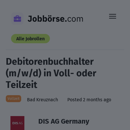
Skip
to
content
Alle Jobrollen
Debitorenbuchhalter
(m/w/d) in Voll- oder
Teilzeit
Vollzeit
Bad Kreuznach
Posted 2 months ago
DIS AG Germany