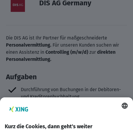
DIS AG Germany
Die DIS AG ist Ihr Partner für maßgeschneiderte
Personalvermittlung.
Für unseren Kunden suchen wir
einen Assistenz in
Controlling (m/w/d)
zur
direkten
Personalvermittlung.
Aufgaben
Durchführung von Buchungen in der Debitoren-
und Kreditorenbuchhaltung
Bearbeitung und Abstimmung von Bilanz- und
Sachkonten
Unterstützung der Bilanzbuchhaltung bei der