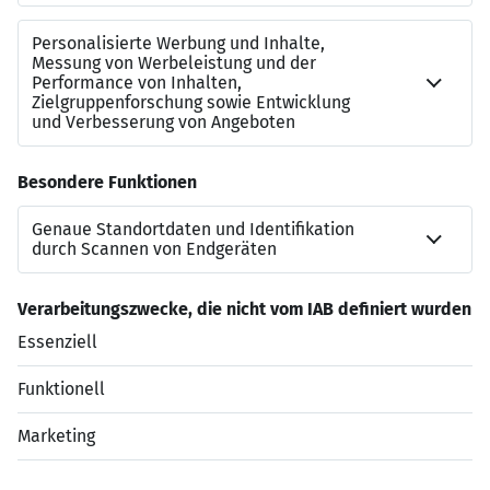
Job, der zu Ihnen passt.
Jetzt auf “Direkt bewerben” klicken!
Kontakt zu uns
Frau Caroline Kumar
caroline.kumar@dis-ag.com
06211783300
Jetzt bewerben
Datenschutzerklärung
Impressum