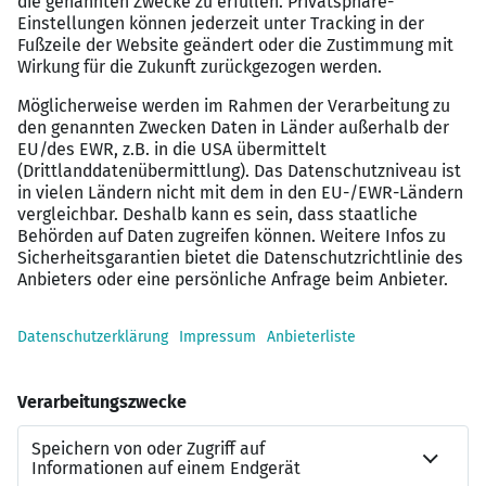
Perspektiven
Langfristige Perspektiven
bei einem
renommierten Unternehmen
Unterstützung durch erfahrene Kollegen
zur
Förderung Ihrer Karriere
Gesundheitsmanagement
und
Teamevents
Zugang zu Weiterbildungsangeboten
für Ihre
berufliche und persönliche Weiterentwicklung
Nutzung von neuesten Technologien
und
Arbeitsmitteln
Interessiert?
Der Masterplan für Ihre Karriere: Wir finden genau den