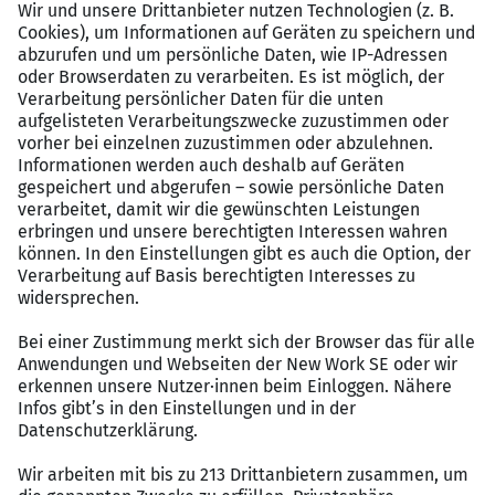
Erstellung von Jahresabschlüssen
Unterstützung bei der Erstellung von
Steuererklärungen
Profil
Abgeschlossene kaufmännische Ausbildung oder
ein Studium im Bereich Betriebswirtschaft
Erste Erfahrungen in der Bilanzbuchhaltung von
Vorteil
Teamgeist, hohe Motivation und eine präzise
Arbeitsweise
Gute Kenntnisse im Umgang mit MS Office,
insbesondere Excel