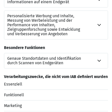
guter Verkehrsanbindung
Zusammenarbeit mit internationalen,
multifunktionalen Teams
Kontakt
Sebastian Keller
015679 565401
s.keller@keller-consulting.io
www.keller-consulting.io
Jetzt bewerben
Datenschutzerklärung