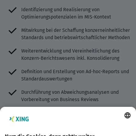
Identifizierung und Realisierung von
Optimierungspotenzialen im MIS-Kontext
Mitwirkung bei der Schaffung konzerneinheitlicher
Standards und betriebswirtschaftlicher Methoden
Weiterentwicklung und Vereinheitlichung des
Konzern-Berichtswesens inkl. Konsolidierung
Definition und Erstellung von Ad-hoc-Reports und
Standardauswertungen
Durchführung von Abweichungsanalysen und
Vorbereitung von Business Reviews
Schnittstelle zwischen Fachabteilung und IT im
Bereich Reporting (SAP BW/BA, Business Objects,
Crystal Reports)