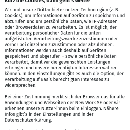
Profil
Betriebswirtschaftliches Studium mit
Schwerpunkt Finance / Controlling
Mindestens 3 Jahre Berufserfahrung im Finance-
& Controlling-Umfeld
Erfahrung im Aufbau und der Betreuung von
Management-Informationssystemen und
Konsolidierungssystemen
Gute IFRS-Kenntnisse
Umfangreiche SAP-Kenntnisse (BI/BW/BA),
idealerweise als Key User
Strukturierte, ergebnisorientierte und
selbstständige Arbeitsweise