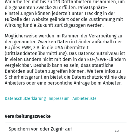
Souveränes Auftreten und gute
Präsentationsfähigkeiten
Fließende Englischkenntnisse und sicherer
Umgang mit MS Office
Wir bieten
Attraktive Vergütung mit umfangreichen
Sozialleistungen
Flexibles Arbeitszeitmodell mit Hybrid-Option
Globales Familienunternehmen mit flachen
Hierarchien und kurzen Entscheidungswegen
Persönliche und berufliche Weiterentwicklung
Moderner Arbeitsplatz im Herzen Frankfurts mit