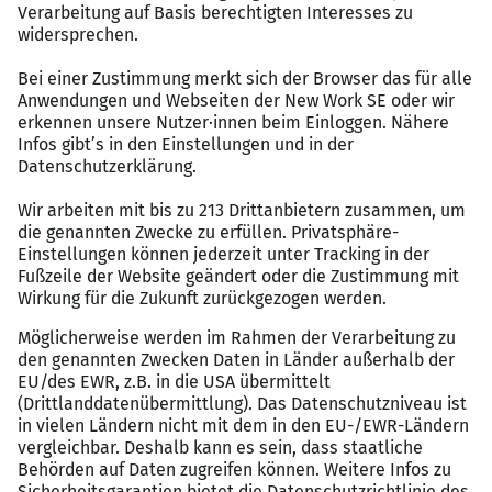
Urlaubsgeld und Weihnachtsgeld
Bereitstellung und Reinigung von Uniformen
Regelmäßige Veranstaltungen und gemeinsame
Ausflüge
Sprachkurse für Mitarbeitende ohne
ausreichende Deutschkenntnisse
preiswerte Mitarbeiterunterkünfte im Herzen von
München nach Verfügbarkeit
Subventionierte und bezuschusste Versorgung im
Mitarbeiter-Restaurant
Gesundheitsförderung (z. B.
Gesundheitsaktionen, Sonderkonditionen für
Gesundheitschecks)