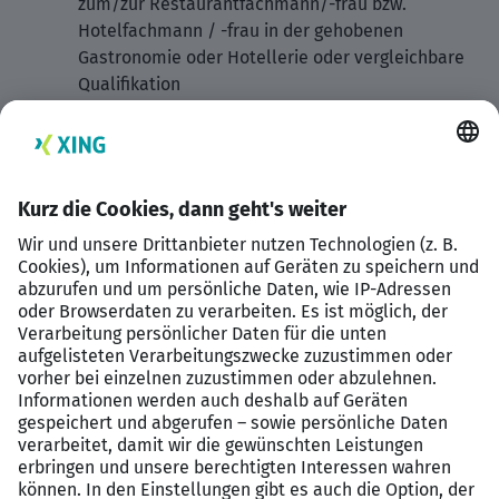
zum/zur Restaurantfachmann/-frau bzw.
Hotelfachmann / -frau in der gehobenen
Gastronomie oder Hotellerie oder vergleichbare
Qualifikation
Zusatzqualifikation zum Commis de Bar
wünschenswert
idealerweise erste Erfahrungen an der Bar
während der Ausbildung
freundliches, offenes und professionelles
Auftreten
sehr sichere Deutsch- sowie Englischkenntnisse,
weitere Fremdsprache von Vorteil
Was wir Ihnen bieten: