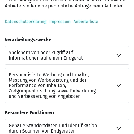
Sie schreiben die Geschichte weiter – als Teil
unseres Familienunternehmens
Absolute Dienstleistungsorientierung, hohe
Zuverlässigkeit sowie eine sorgfältige Arbeitsweise
zeichnen Sie darüber hinaus aus? Dann sollten wir uns
kennenlernen.
Unser dynamisches und sympathisches Team arbeitet
Sie tatkräftig ein und heißt Sie von Beginn an herzlich
Willkommen.
Haben wir Ihr Interesse geweckt? Dann freuen wir uns
auf Ihre aussagekräftige Bewerbung einschließlich
Lebenslauf, Zeugnissen sowie Gehaltsvorstellungen mit
Angabe der Referenznummer. Wir bitten um Verständnis,
dass nur vollständige Bewerbungen Berücksichtigung in
unserem Auswahlprozess finden können.