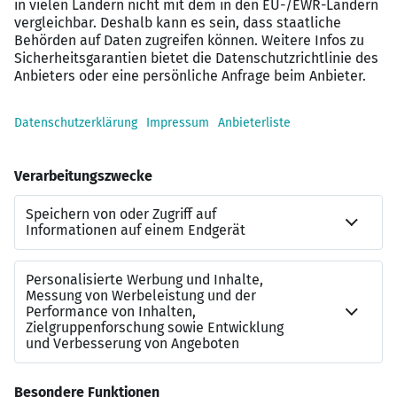
Kommunikationsfähigkeit
Benefits
100 % Remote-Arbeit möglich nach dem
Einarbeiten – arbeiten, wo du am produktivsten
bist
Gleitzeitregelung und Short Fridays für einen
entspannten Start ins Wochenende
Moderne Arbeitsumgebung und ein engagiertes
und sich gegenseitig unterstützendes Team
Spezialisierungs- sowie
Weiterbildungsmöglichkeiten
Viele weitere Extras