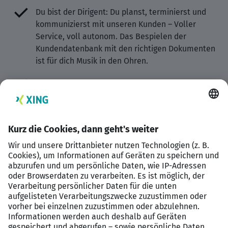
Du bist der Dirigent: Du planst, terminierst und
kommunizierst mit unseren Kunden – Voller
Service, voll autonom. Das Bespielen der
Kundendatenbank mit den richtigen Dokumenten
ist für dich Musik in den Ohren.
Optional: Sei Tech-Pioneer und gestalte die
Zukunft unserer Software mit uns.
Optional: Leadership-Track; Die Entwicklung zur
Teil-Teamleitung ist eine echte Option!
Profil
Abgeschlossene Ausbildung als PTA / BTA / CTA
ODER mindestens 4 Semester Studium im
Bereich Chemie, Biologie oder Physik
(Grundstudium der Chemie sollte nachweisbar
sein)