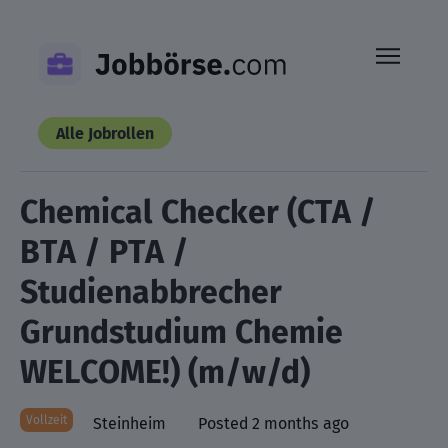
Skip
to
content
Alle Jobrollen
Chemical Checker (CTA /
BTA / PTA /
Studienabbrecher
Grundstudium Chemie
WELCOME!) (m/w/d)
Vollzeit
Steinheim
Posted 2 months ago