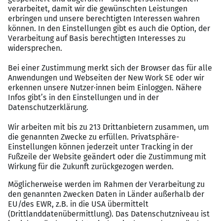
Keine Angst vor digitalem Arbeiten
Ein Faible für genaues Arbeiten
Sicherer Umgang mit MS-Office (Word, Excel,
Outlook, PowerPoint,…)
Sehr gute Deutschkenntnisse in Wort und Schrift
(C1 eines anerkannten Prüfinstituts, Goethe)
Gute Englischkenntnisse in Wort und Schrift
Strukturierte, effiziente und selbstständige
Arbeitsweise
Ausgeprägte Servicebereitschaft und
Kundenorientierung
Gutes Zeitmanagement und