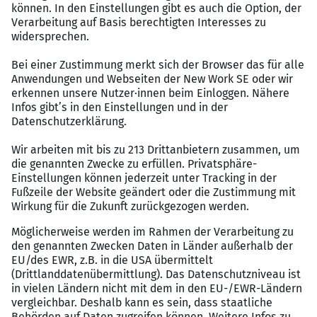
Vergütungspaket
Verantwortungsvolle Position mit
Entwicklungsperspektive in einem
zukunftsorientierten Unternehmen
Unbefristete Festanstellung mit attraktivem
Vergütungspaket
Modernes Arbeitsumfeld mit Fokus auf
Digitalisierung und Innovation
Möglichkeit zum mobilen Arbeiten (bis zu 2
Tage/Woche nach Einarbeitung)
Flache Hierarchien und schnelle
Entscheidungswege
Zusammenarbeit in einem hochqualifizierten,