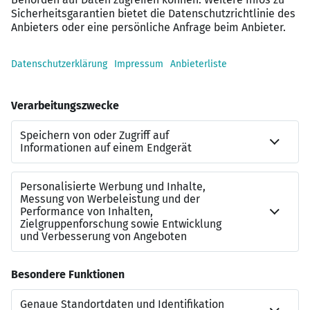
engagierten Team
Spannende Projekte im Umfeld hochwertiger
Immobilien und nachhaltiger Investments
Zentrale Lage in Hamburg mit moderner
Infrastruktur
Kontakt
Marcel Behn
Referenznummer
JN-052026-7021686
Beraterkontakt