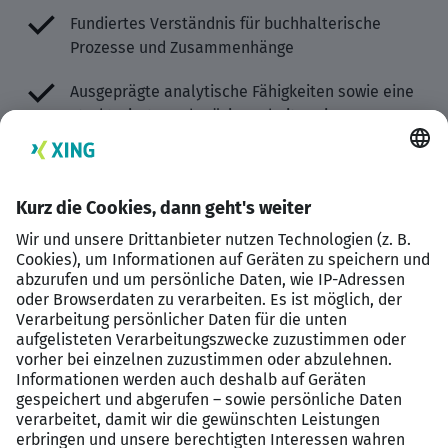
Fundiertes Verständnis für buchhalterische
Prozesse und Zusammenhänge
Ausgeprägte analytische Fähigkeiten sowie eine
strukturierte und präzise Arbeitsweise
Hohe Eigenverantwortung, Zuverlässigkeit und
Teamorientierung
Sehr gute MS-Office-Kenntnisse (insbesondere
Excel)
Affinität zu digitalen Tools und Prozessen
Idealerweise Erfahrung mit immobilienbezogener
Software (z. B. iX-Haus, K-Zwo oder vergleichbar)
Freude daran, Prozesse aktiv mitzugestalten und
zu optimieren