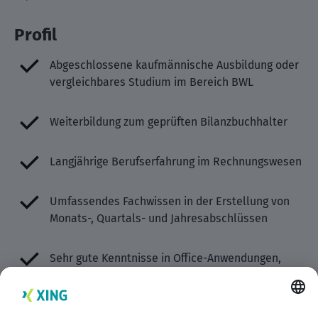
Profil
Abgeschlossene kaufmännische Ausbildung oder
vergleichbares Studium im Bereich BWL
Weiterbildung zum geprüften Bilanzbuchhalter
Langjährige Berufserfahrung im Rechnungswesen
Umfassendes Fachwissen in der Erstellung von
Monats-, Quartals- und Jahresabschlüssen
Sehr gute Kenntnisse in Office-Anwendungen,
insbesondere Excel
Erfahrungen im Umgang mit SAP von Vorteil