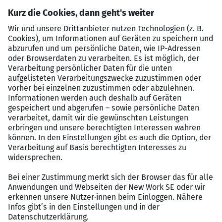
Begeisterung für Digitalisierung und
Prozessoptimierung
Analytisches Denkvermögen und hohe
Zahlenaffinität
Klare und verbindliche Kommunikation sowie
selbstorganisierte Arbeitsweise mit Flexibilität,
sowie verhandlungssichere Englischkenntnisse
Perspektiven
Attraktive Bezahlung und 30 Tage Jahresurlaub
Kostenlose Parkmöglichkeiten und
Veranstaltungen für Mitarbeiter