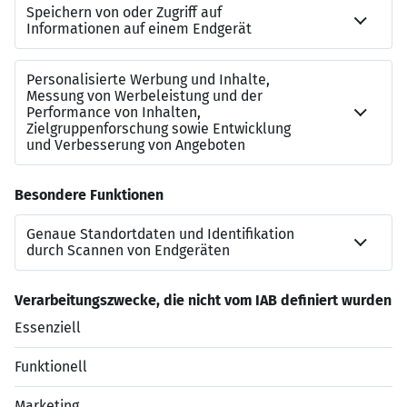
Interessiert?
Der Masterplan für Ihre Karriere: Wir finden genau den
Job, der zu Ihnen passt. Jetzt auf “Direkt bewerben”
klicken!
Kontakt zu uns
Lisa Payer
lisa.payer@dis-ag.com
+49 711 222490 11
Jetzt bewerben