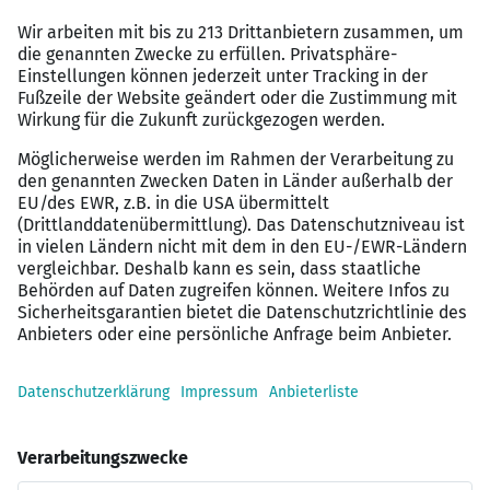
Ausführliche Einarbeitungsphase
Vielseitige und verantwortungsvolle Tätigkeiten,
die Sie aktiv mitgestalten können
Individuelle Weiterbildungsmöglichkeiten
innerhalb des Unternehmens
Flache Hierarchien und eine moderne,
inspirierende Arbeitsatmosphäre mit
teamorientierter Zusammenarbeit
Umfangreiche Sozialleistungen, Mitarbeiter-
Benefits sowie Programme zur
Gesundheitsvorsorge und -förderung