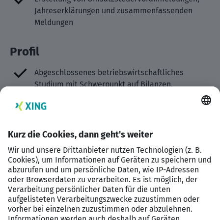
Jahreserklärungen und zusammenfassenden
Meldungen
Profil
Abgeschlossenes betriebswirtschaftliches
Studium mit Schwerpunkt auf Bilanzen,
Prüfungswesen und internationaler
Rechnungslegung oder Berufserfahrung als
Bilanzbuchhalter
Erfahrung in vergleichbaren Aufgabenbereichen
als Bilanzbuchhalter oder
Wirtschaftsprüfungsassistent
Hohe praktische Kompetenz in der
Abschlusserstellung und fundiertes Wissen im