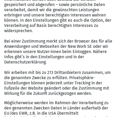
Accounting/Rechnungslegung nach HGB
Gute Kenntnisse in MS Office
Analytische und strukturierte Arbeitsweise sowie
ausgeprägtes Planungs- und
Organisationsvermögen
Perspektiven
30 Tage Jahresurlaub
Urlaubs- und Weihnachtsgeld
Mitarbeiterbenefits wie beispielsweise Jobbike
und Vorteilsportale mit Rabattaktionen