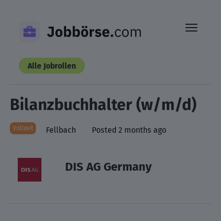
Skip
to
content
Alle Jobrollen
Bilanzbuchhalter (w/m/d)
Vollzeit
Fellbach
Posted 2 months ago
DIS AG Germany