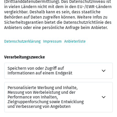
Eine sehr vielseitige und verantwortungsvolle
Aufgabe.
Ein modernes Arbeitsumfeld und eine gute
Arbeitsatmosphäre mit flachen Hierarchien und
kurzen Kommunikationswegen
Betriebliche Altersvorsorge
Entwicklungs- & Weiterbildungsmöglichkeiten
Interessiert?
Der Masterplan für Ihre Karriere: Wir finden genau den
Job, der zu Ihnen passt. Jetzt auf “Direkt bewerben”
klicken!
Kontakt zu uns