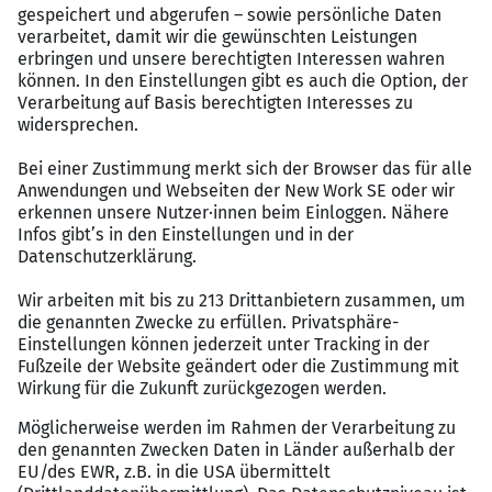
Wirtschaftswissenschaften oder eine
vergleichbare Ausbildung
Berufserfahrung in der Buchhaltung
Sehr gute Kenntnisse in MS Office, insbesondere
Excel; Erfahrung mit ERP-Systemen von Vorteil
Analytisches Denkvermögen, hohe Zahlenaffinität
und ein gutes Verständnis für
betriebswirtschaftliche Zusammenhänge
Teamfähigkeit, eigenverantwortliches Arbeiten
und eine strukturierte Arbeitsweise
Perspektiven
Eine unbefristete Anstellung
in einem
dynamischen Unternehmen