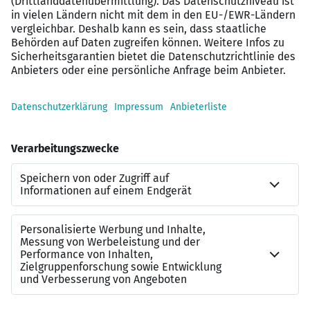
Ein modernes Arbeitsumfeld
und die Möglichkeit
zur persönlichen und
beruflichen
Weiterentwicklung
Flexible Arbeitszeiten
und eine
attraktive
Vergütung
Ein engagiertes
und
kollegiales Team
Interessiert?
Der Masterplan für Ihre Karriere: Wir finden genau den
Job, der zu Ihnen passt.
Jetzt auf “Direkt bewerben” klicken!
Kontakt zu uns