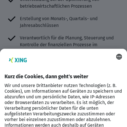
betriebswirtschaftlichen Prozessen
Erstellung von Monats-, Quartals- und
Jahresabschlüssen
Verantwortlich für die Planung, Steuerung und
Kontrolle der finanziellen Prozesse im
Unternehmen
Analyse der Unternehmenskennzahlen und
Ableitung von Handlungsempfehlungen für das
Management
Erfahrung im Großhandelswesen
Profil
Abgeschlossenes Studium der
Betriebswirtschaftslehre,