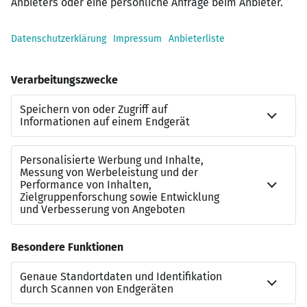
Großer Kundenstamm
Top IT-Ausstattung
Starke Marke im Rücken
Zusammenarbeit mit den Partnerbanken
Kontakt
Markus Singer
Bezirksdirektor
01522/ 268 4736
markus.singer@schwaebisch-hall.de
Meine Website