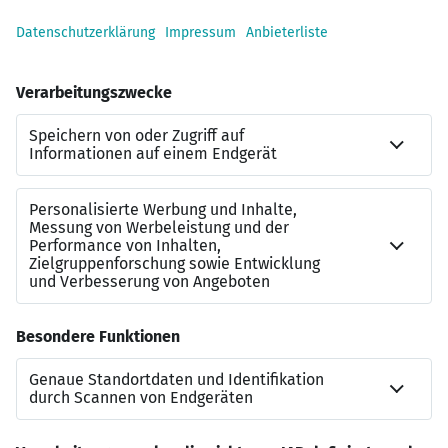
Top IT-Ausstattung
Starke Marke im Rücken
Zusammenarbeit mit den Partnerbanken
Kontakt
Michael Heidemanns
Bezirksdirektor
01522/ 2683477
michael.heidemanns@schwaebisch-hall.de
Meine Website