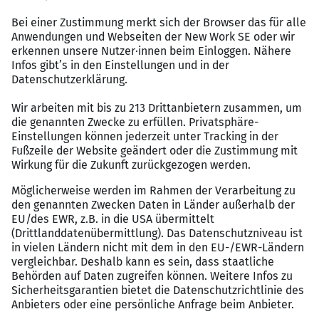
Wir bieten
Praxiserprobtes Trainingsprogramm zum Start
Finanzielle Unterstützung in der Startphase
Bewährte Patenmodelle als Hilfestellung vor Ort
Schnelle Übernahme eines gewachsenen
Kundenstammes
Förderung der Mobilität im Außendienst
Attraktives Provisionsmodell
Aus- und Weiterbildung
Flexible Arbeitsgestaltung
Großer Kundenstamm