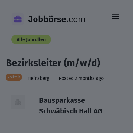
Skip
to
content
Alle Jobrollen
Bezirksleiter (m/w/d)
Vollzeit
Heinsberg
Posted 2 months ago
Bausparkasse
Schwäbisch Hall AG