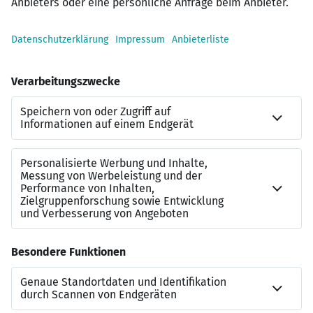
Großer Kundenstamm
Top IT-Ausstattung
Starke Marke im Rücken
Zusammenarbeit mit den Partnerbanken
Kontakt
Michael Heidemanns
Bezirksdirektor
01522/ 2683477
michael.heidemanns@schwaebisch-hall.de
Meine Website