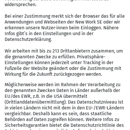
Wir bieten
Praxiserprobtes Trainingsprogramm zum Start
Finanzielle Unterstützung in der Startphase
Bewährte Patenmodelle als Hilfestellung vor Ort
Schnelle Übernahme eines gewachsenen
Kundenstammes
Förderung der Mobilität im Außendienst
Attraktives Provisionsmodell
Aus- und Weiterbildung
Flexible Arbeitsgestaltung