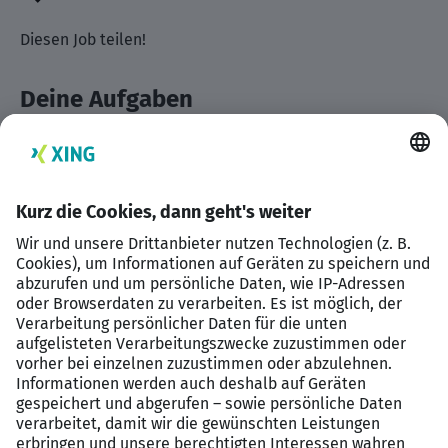
Diesen Job teilen!
Deine Aufgaben
Individuelle Finanzierungslösungen erarbeiten
Baufinanzierung mit Bank forcieren
Kunden gewinnen
Dein Profil
Bankkaufmännische Ausbildung
Umfangreiche Vertriebserfahrungen
Fundierte Baufinanzierungs-Kenntnisse