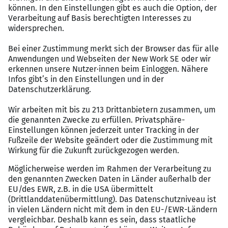
Wir bieten
Praxiserprobtes Trainingsprogramm zum Start
Finanzielle Unterstützung in der Startphase
Bewährte Patenmodelle als Hilfestellung vor Ort
Schnelle Übernahme eines gewachsenen
Kundenstammes
Förderung der Mobilität im Außendienst
Attraktives Provisionsmodell
Aus- und Weiterbildung