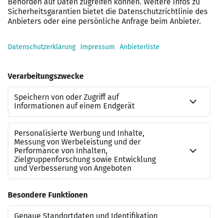
Flexible Arbeitsgestaltung
Großer Kundenstamm
Top IT-Ausstattung
Starke Marke im Rücken
Zusammenarbeit mit den Partnerbanken
Kontakt
Marc Zeiher
Bezirksdirektor
01522/ 2683218
marc.zeiher@schwaebisch-hall.de