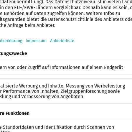
eße flexible Arbeitszeiten und 30 +1 Urlaubstage, um Be
achse über Dich hinaus mit persönlichen und beruflich
chkeiten
ätigkeit hat einen echten Impact und trägt dazu bei, di
beite in einem internationalen Team aus 48 Nationen un
chätzt
eue Dich auf eine faire Bezahlung nach Tarif und umfang
kte sind zukunftsweisend und begeistern, wir bieten Di
t