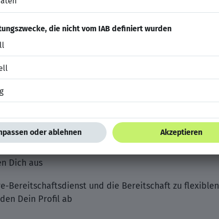
Studium (beispielsweise aus dem Bereich Maschinenbau
rotechnik oder Energietechnik) erfolgreich abgeschloss
on mit
terhalten eines Assessments für das Management of Ma
rfahrung im Offshore-Bereich zeichnet Deinen Werdega
tion und das schriftliche Ausdrucksvermögen in Deutsch
 MS Office und SAP, sowie Deine Führerschein-Klasse B
en Dich aus
-Bereitschaftsdienst und die Bereitschaft zu flexiblen
den Dein Profil ab