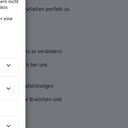
ruf und Privatleben perfekt zu
en
e Welt positiv zu verändern
d fühle Dich bei uns
reiche Sozialleistungen
r vielseitige Branchen und