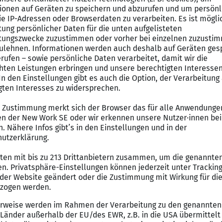
ereich fällt die Steuerung der Aktivitäten des Leiters
Offshore Logistics Managers
en und die Koordination sämtlicher Instandhaltungsakti
ternen und externen Partnern um
ortung für die technische Integrität der gesamten Anla
äfte, Stakeholder und Behörden aus
re-Planungsprozess im Back-Office für alle Instandhalt
tssicherheit und des Arbeitsschutzes zusammen
nefits
 Bleib fit und aktiv mit unserer Urban Sports Club-Mitgl
re Dir attraktive Rabatte durch unser Corporate Benef