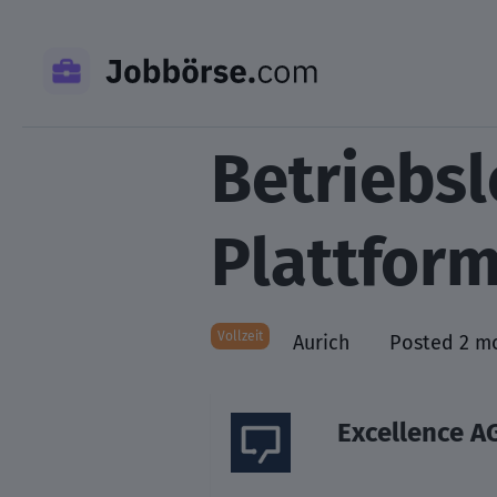
Skip
to
content
Betriebsl
Plattfor
Vollzeit
Aurich
Posted 2 m
Excellence A