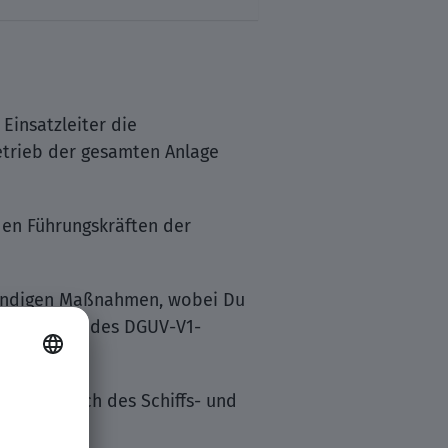
Einsatzleiter die
etrieb der gesamten Anlage
den Führungskräften der
twendigen Maßnahmen, wobei Du
d die Rolle des DGUV-V1-
nschließlich des Schiffs- und