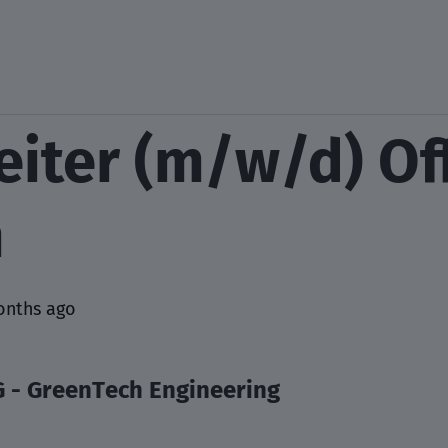
eiter (m/w/d) Of
m
onths ago
G - GreenTech Engineering