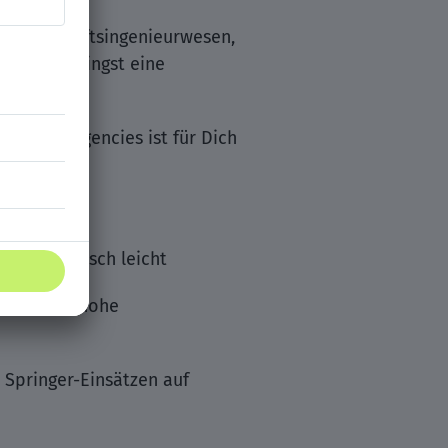
, Wirtschaftsingenieurwesen,
en oder bringst eine
jor Emergencies ist für Dich
ng aus
 und Englisch leicht
 und eine hohe
 Springer-Einsätzen auf