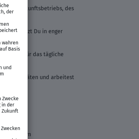
 des Unterkunftsbetriebs, des
vitäten setzt Du in enger
ge sowie für das tägliche
ungsaktivitäten und arbeitest
iedschaft
its-Programm