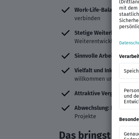
Work-Life-Balance
: Geni
verbinden
Stetige Weiterbildung
: W
Weiterentwicklungsmögli
Sinnvolle Arbeit
: Deine T
Vielfalt und Inklusion
: Ar
willkommen und wertges
Attraktive Vergütung
: Fr
Abwechslung:
Deine Proje
Projekte
Das bringst Du mi