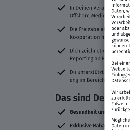
In Deinen Verantwortungsb
Offshore Medics und des 
Die Freigabe aller Arbeit
Kooperation mit allen in
Dich zeichnet die Verantw
Reporting an Führungskr
Du unterstützt den Onsho
eng im Bereich der Arbei
Das sind Deine Be
Gesundheit und Fitness
:
Exklusive Rabatte
: Siche