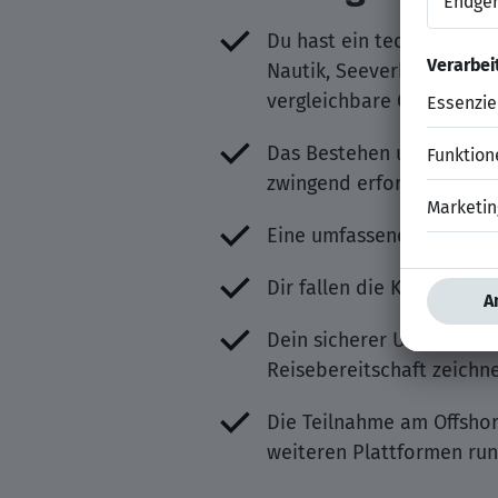
Du hast ein technisches 
Nautik, Seeverkehr, Elekt
vergleichbare Qualifikati
Das Bestehen und Aufrech
zwingend erforderlich
Eine umfassende Berufse
Dir fallen die Kommunika
Dein sicherer Umgang mit
Reisebereitschaft zeichn
Die Teilnahme am Offshore
weiteren Plattformen run