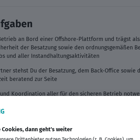
ufgaben
Betrieb an Bord einer Offshore-Plattform und trägst als 
icherheit der Besatzung sowie den ordnungsgemäßen B
bs und aller Instandhaltungsaktivitäten
rtner stehst Du der Besatzung, dem Back-Office sowie 
eit beratend zur Seite
on und Koordination aller für den sicheren Betrieb no
sübst, rechtliche Rahmenbedingungen sicherstellst un
t
aritimen Operationen im Nahbereich der Plattformen ei
Decksarbeiten wird von Dir gesteuert