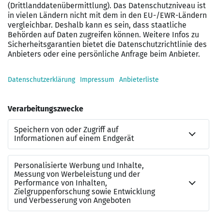
Reisebereitschaft im erweiterten Rhein-Main-
Gebiet, ca. 100 km rund um Frankfurt am Main
“Haben wir Ihr “HIGH POTENTIAL”
geweckt?
Warum zögern Sie noch? Ergreifen Sie jetzt Ihre Chance!
Bewerben Sie sich noch heute per E-Mail oder rufen Sie
uns an. Wir unterstützen Sie diskret, persönlich und
kostenlos.
Wir freuen uns auf Ihre aussagekräftigen
Bewerbungsunterlagen mit der ID 5368.
Unsere Berater erkundschaften täglich Unternehmen in
der Energie- und Baubranche und verschaffen Ihnen