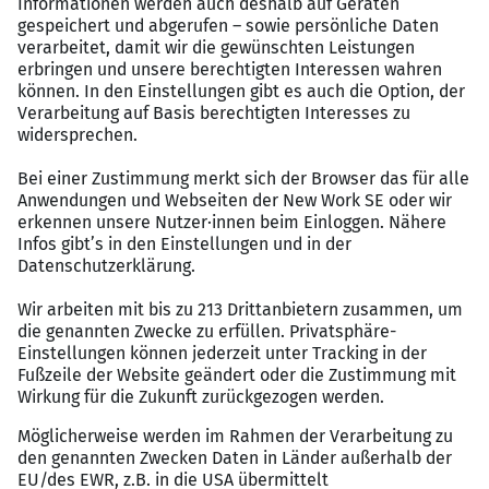
Viele weitere Zusatzleistungen sowie
Mitarbeiterrabatte
Ihr Profil:
Das sollten Sie als
Bauleiter HKLS (m/w/d) Frankfurt am
Main
mitbringen:
Abgeschlossene Ausbildung, Weiterbildung zum
Meister oder Techniker im Bereich TGA,
Versorgungstechnik, MSR oder eine vergleichbare
Qualifikation
Alternativ ein abgeschlossenes Studium im
Bereich Gebäudetechnik, Versorgungstechnik
oder Bauingenieurwesen
Erste Baustellenerfahrung von Vorteil