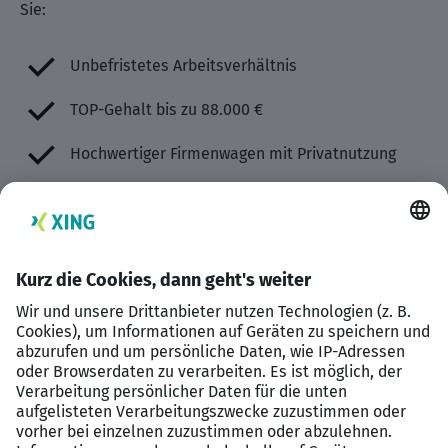
Sie:
Unbefristetes Arbeitsverhältnis
TOP-Gehalt bis zu 88.000 €
Hochwertiger Firmenwagen mit Privatnutzung
Fachliche und persönliche Weiterentwicklung
30–34 Tage Urlaub
Urlaubs-/Weihnachtsgeld
Homeoffice-Option
Flexible Arbeitszeiten
Sichergestellte Kinderbetreuung