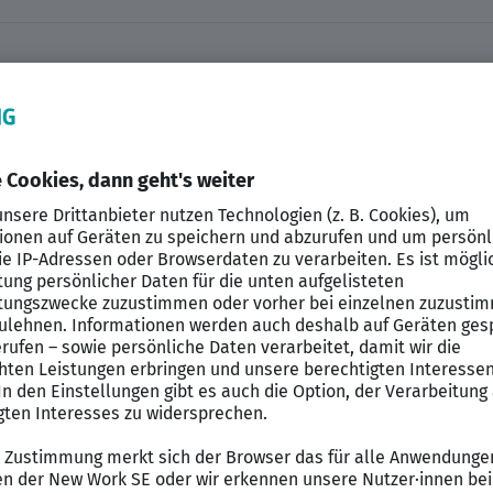
ufgaben
d Umsetzung von Infrastrukturprojekten
bungen, Leistungsverzeichnissen und technischen Beric
bern, Fachplanern, Behörden und Projektbeteiligten
hrung hinsichtlich Qualität, Kosten und Terminen
rozessen und Unterstützung bei Vertragsmanagement
Fragestellungen über alle Leistungsphasen hinweg
rentwicklung interner Standards und Planungsmethode