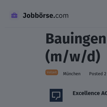
Skip
to
content
Bauingeni
(m/w/d)
Vollzeit
München
Posted 2
Excellence A