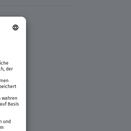
hten
n