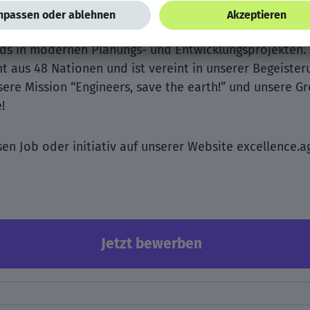
ler Technologiepartner für Engineering & IT Ihr Weg zu 
hen. Wir operieren in 6 verschiedenen Branchen für g
ds in modernen Planungs- und Entwicklungsprojekten. 
t aus 48 Nationen und ist vereint in unserer Begeister
sere Mission “Engineers, save the earth!” und unsere G
!
sen Job oder initiativ auf unserer Website excellence.a
Jetzt bewerben