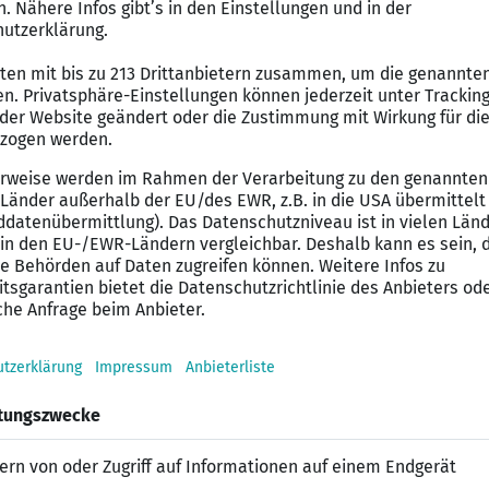
nefits
 Bleib fit und aktiv mit unserer Urban Sports Club-Mitgl
re Dir attraktive Rabatte durch unser Corporate Benef
eße flexible Arbeitszeiten und 30 +1 Urlaubstage, um Be
achse über Dich hinaus mit persönlichen und beruflich
chkeiten
ätigkeit hat einen echten Impact und trägt dazu bei, di
beite in einem internationalen Team aus 48 Nationen un
chätzt
eue Dich auf eine faire Bezahlung nach Tarif und umfang