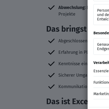
Abwechslung:
Deine Proje
Projekte
Das bringst Du mi
Abgeschlossenes Studium
Erfahrung in Planung od
Kenntnisse einschlägiger 
Sicherer Umgang mit Plan
Kommunikationssichere D
Das ist Excellenc