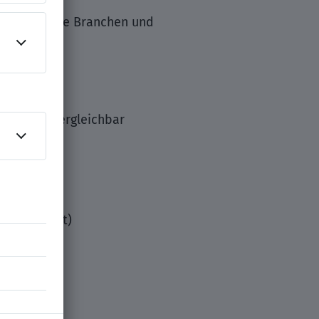
r vielseitige Branchen und
bau oder vergleichbar
ert
, MS Project)