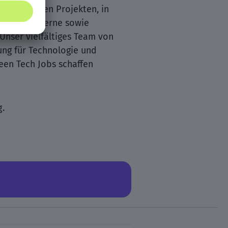
begeisternden Projekten, in
lobale Konzerne sowie
Unser vielfältiges Team von
ung für Technologie und
reen Tech Jobs schaffen
g.