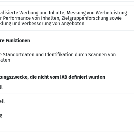
kte sind zukunftsweisend und begeistern, wir bieten Di
t
 im Bauingenieurwesen mit Schwerpunkt Infrastruktur
er Ausführung von Infrastrukturmaßnahmen wünschensw
Normen und Vorschriften (z. B. HOAI, VOB)
ungs- und Projektierungssoftware (z. B. AutoCAD, iTWO
eutschkenntnisse und Führerschein Klasse B
e