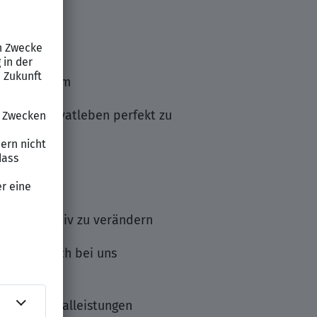
iedschaft
its-Programm
ruf und Privatleben perfekt zu
en
e Welt positiv zu verändern
d fühle Dich bei uns
reiche Sozialleistungen