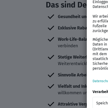
Das sind Deine Be
Gesundheit und Fitness
:
Exklusive Rabatte
: Siche
Work-Life-Balance
: Geni
verbinden
Stetige Weiterbildung
: W
Weiterentwicklungsmögli
Sinnvolle Arbeit
: Deine T
Vielfalt und Inklusion
: Ar
willkommen und wertges
Attraktive Vergütung
: Fr