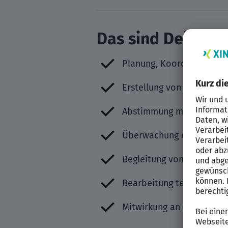
Das sind Deine A
Planung, Koordination un
Erstellung von Ausschrei
Abstimmung mit Auftragge
Überwachung der Bauausfü
Begleitung von Vergabep
Bearbeitung technischer 
Mitwirkung an der Weite