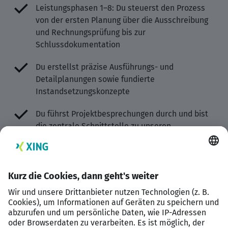
Leistungsphasen 1–8: Du steuerst den Prozess
von der ersten Planung über die Ausschreibung
und Rechnungsprüfung bis zur
Schlussdokumentation
Du erstellst präzise Ausführungs- und
Detailplanungen sowie fundierte
Instandsetzungskonzepte
Du führst Projektbesprechungen durch und bist
die zentrale Schnittstelle zu unseren
Auftraggebern
Du erstellst Leistungsverzeichnisse und
verantwortest die fachgerechte Prüfung aller
Projektschritte
Was solltest du mitbringen?