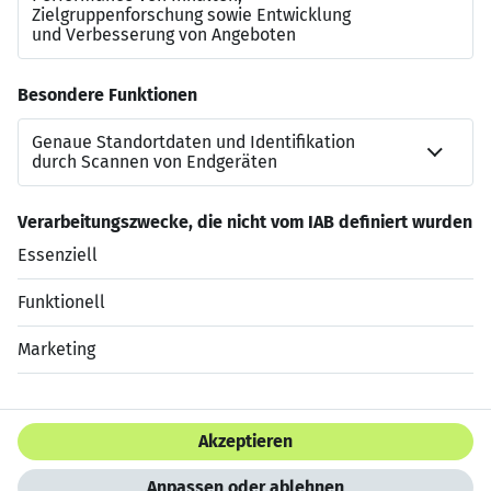
Bei unserem Partner
Workwise
ist eine Bewerbung für
diesen Job
in nur wenigen Minuten
und
ohne
Anschreiben
möglich. Anschließend kann der Status der
Bewerbung live verfolgt werden. Wir freuen uns auf eine
Bewerbung über Workwise
.
Jetzt bewerben
Datenschutzerklärung
Impressum
HTML Sitemap