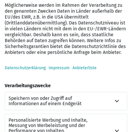
spannenden Aufgaben in einem erfahrenen Team.
Flache Hierarchien und ein modern
ausgestatteter Arbeitsplatz
Vielfältige und interessante Projekte für
namhafte Auftraggeber
Wir fördern dich durch individuelle
Weiterbildungen und gezielte Qualifikationen
Ein kollegiales, motiviertes Arbeitsklima, in dem
Zusammenarbeit großgeschrieben wird
Zur Bewerbung
Unser Jobangebot Bauingenieur –
Bauwerksinstandsetzung / Sanierung (m/w/d) klingt
vielversprechend?