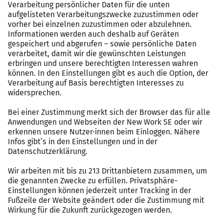
Du hast ein erfolgreich abgeschlossenes Studium
im Bauingenieurwesen (Bachelor oder Master)
Du bist bereit für Dienstreisen (vorrangig Inland,
vereinzelt Ausland), um unsere Projekte direkt
vor Ort zu betreuen
Du zeichnest dich durch Eigeninitiative,
Engagement und eine zuverlässige, flexible
Arbeitsweise aus
Du bist sicher im Umgang mit MS Office und hast
eine Affinität zu modernen Planungstools
Was bieten wir dir?
Leistungsgerechte Vergütung sowie betriebliche
Altersvorsorge und Krankenzusatzversicherung
Ein sicherer Arbeitsplatz in Vollzeit mit