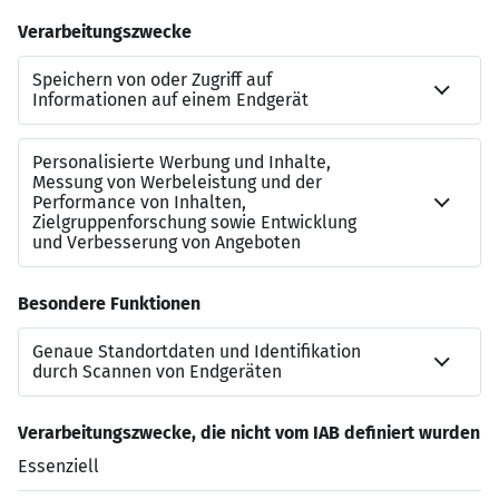
Information), Destinationsmanagement / (Marketing /
Strategie)
Die Stadt Würzburg bietet nach dem Studium:
je nach Bedarf und persönlicher Eignung einen
interessanten, vielseitigen und verantwortungsvollen
Arbeitsplatz in einer modernen Dienstleistungsbehörde
Die Stelle ist für die Besetzung mit schwerbehinderten
Menschen geeignet. Sie werden bei ansonsten im
Wesentlichen gleicher Eignung bevorzugt eingestellt. Die
Gleichstellung ist für uns selbstverständlich.
Jetzt bewerben