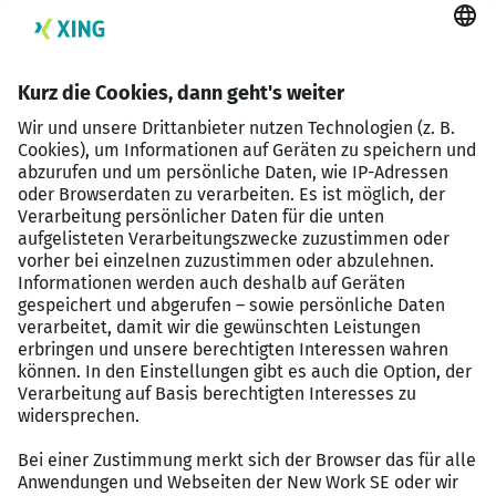
Stadt Würzburg
Voraussetzungen:
Allgemeine Hochschulreife
Fachgebundene Hochschulreife oder Fachhochschulreife
mit zusätzlicher Deltaprüfung der Dualen Hochschule
Dauer, Gliederung:
das Studium dauert 3 Jahre, beginnt am 1. Oktober und
ist in Studium und Praxisphasen gegliedert