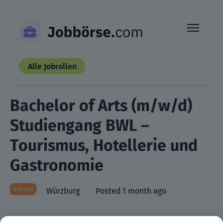
Skip
to
content
Alle Jobrollen
Bachelor of Arts (m/w/d)
Studiengang BWL –
Tourismus, Hotellerie und
Gastronomie
Vollzeit
Würzburg
Posted 1 month ago