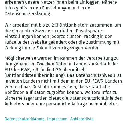
der Studienverlauf wechselt zwischen Hochschule und
Praxisphase
Studium:
die kooperierende Hochschule ist die Duale Hochschule
Baden-Württemberg in Ravensburg
Studienschwerpunkte: Destinations- und
Kurortmanagement
Praxisphasen des Studiums:
Vertiefung der theoretischen Lehrinhalte
Einsatz in den Bereichen: Kongress, Tagung, Seminare
(MICE); touristische Dienstleistungen (Services / Tourist