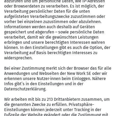
Outdoor-Living ist unser Zuhause
Als Spezialist für textile Sonnen- und
Regenschutzlösungen sowie innovative Outdoor-Living-
Produkte verwandeln wir mit unseren Markisen,
Terrassendächern und Pergolen Außenbereiche in echte
Wohlfühloasen – für Privatkunden, Gastronomie und
Unternehmen.
Mit unseren Lösungen verlängern wir die Outdoor-
Saison, setzen Maßstäbe in Sachen Qualität und Design
und leisten unseren Beitrag zum Umweltschutz.
Starte nicht nur einen Job. Starte deine Zukunft.
Werde Teil eines Teams, das gemeinsam etwas bewegt.