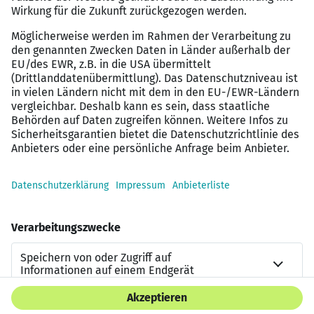
Ausbildung bei LEINER in Horgau vor den Toren
Augsburgs:
TECHNISCHE KONFEKTIONÄRE (M/W/D)
INDUSTRIEKAUFLEUTE (M/W/D)
Jetzt bewerben
Datenschutzerklärung
Impressum
HTML Sitemap