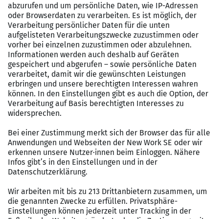
bezuschussen deine persönliche Wellhub-
Mitgliedschaft nach bestandener Probezeit und
bieten dir Zugang zu OpenUp für deine mentale
Gesundheit
Deine Zukunft im Blick: Deine persönliche
Entwicklung ist uns wichtig – ob eine
Meisterförderung oder Traineeprogramm zum
Store Manager
Nachhaltige Mobilität: Da wir unseren Beitrag
zum Klima leisten möchten, erhältst du 50 %
Zuschuss für den ÖPNV oder ein vergünstigtes
Fahrrad über unseren Leasingpartner nach
bestandener Probezeit
Zeit zum Abschalten: Genieße zudem 30 Tage
Urlaub bei einer 5-Tage-Woche