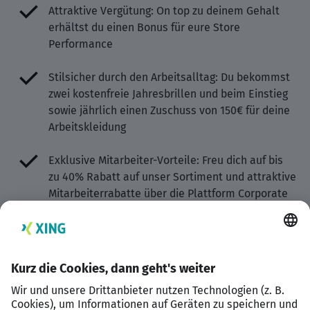
Attraktive Vergütung: On top zu deinem Gehalt
erhältst du einen Bonus für eure Store
Performance
Stilsicher durch den Arbeitsalltag: Du bekommst
zwei kostenfreie Jahresbrillen und beim Einstieg
sowie jährlich einen Zuschuss von 150€ für deine
Arbeitskleidung
Exklusive Mitarbeiter-Vorteile: Freu dich auf bis
zu 40% Rabatt auf unser Sortiment und attraktive
Mitarbeiterrabatte über die Plattform Corporate
Benefits
Augengesundheit im Fokus: Einmal jährlich
ermöglichen wir dir einen kostenlosen
Augengesundheitscheck in einem unserer Stores
Deine Gesundheit liegt uns am Herzen: Wir